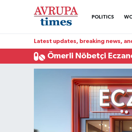
POLITICS
WO
Nöbetçi Eczaneler
Hava Durumu
Latest updates, breaking news, and
Namaz Vakitleri
Ömerli Nöbetçi Eczan
Trafik Durumu
Süper Lig Puan Durumu ve Fikstür
Tüm Manşetler
Son Dakika Haberleri
Haber Arşivi