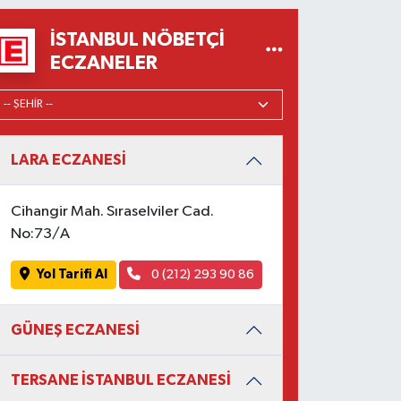
İSTANBUL NÖBETÇI
ECZANELER
LARA ECZANESİ
Cihangir Mah. Sıraselviler Cad.
No:73/A
Yol Tarifi Al
0 (212) 293 90 86
GÜNEŞ ECZANESİ
TERSANE İSTANBUL ECZANESİ