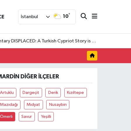
°
10
CE
İstanbul
SPLACED: A Turkish Cypriot Story is now available to watch
MARDIN DIĞER İLÇELER
Artuklu
Dargeçit
Derik
Kızıltepe
Mazıdağı
Midyat
Nusaybin
Ömerli
Savur
Yeşilli