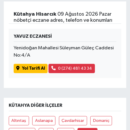
Kütahya Hisarcık
09 Ağustos 2026 Pazar
nöbetçi eczane adres, telefon ve konumları
YAVUZ ECZANESİ
Yenidoğan Mahallesi Süleyman Güleç Caddesi
No:4/A
Yol Tarifi Al
0 (274) 481 43 34
KÜTAHYA DIĞER İLÇELER
Altıntaş
Aslanapa
Çavdarhisar
Domaniç