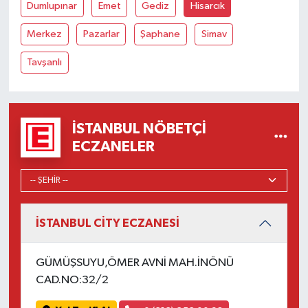
Dumlupınar
Emet
Gediz
Hisarcık
Merkez
Pazarlar
Şaphane
Simav
Tavşanlı
İSTANBUL NÖBETÇI
ECZANELER
İSTANBUL CİTY ECZANESİ
GÜMÜŞSUYU,ÖMER AVNİ MAH.İNÖNÜ
CAD.NO:32/2