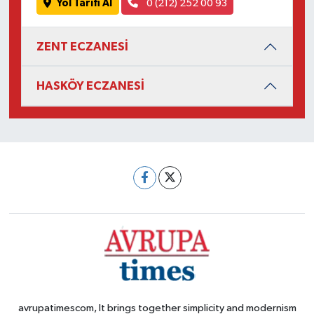
Yol Tarifi Al
0 (212) 252 00 93
ZENT ECZANESİ
HASKÖY ECZANESİ
avrupatimescom, It brings together simplicity and modernism