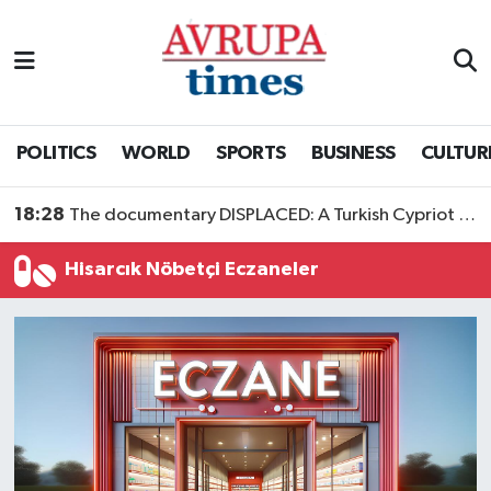
Nöbetçi Eczaneler
Hava Durumu
POLITICS
WORLD
SPORTS
BUSINESS
CULTUR
Namaz Vakitleri
18:28
The documentary DISPLACED: A Turkish Cypriot Story is now available to watch
Trafik Durumu
Hisarcık Nöbetçi Eczaneler
Süper Lig Puan Durumu ve Fikstür
Tüm Manşetler
Son Dakika Haberleri
Haber Arşivi