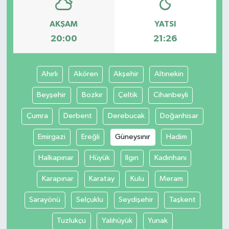
AKŞAM
YATSI
20:00
21:26
Ahırlı
Akören
Akşehir
Altınekin
Beyşehir
Bozkır
Çeltik
Cihanbeyli
Çumra
Derbent
Derebucak
Doğanhisar
Emirgazi
Ereğli
Güneysınır
Hadim
Halkapınar
Hüyük
Ilgın
Kadınhanı
Karapınar
Karatay
Kulu
Meram
Sarayönü
Selçuklu
Seydişehir
Taşkent
Tuzlukçu
Yalıhüyük
Yunak