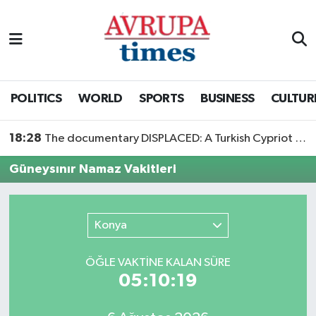
Nöbetçi Eczaneler
Hava Durumu
POLITICS
WORLD
SPORTS
BUSINESS
CULTUR
Namaz Vakitleri
18:28
The documentary DISPLACED: A Turkish Cypriot Story is now available to watch
Trafik Durumu
Güneysınır Namaz Vakitleri
Süper Lig Puan Durumu ve Fikstür
Konya
Tüm Manşetler
ÖĞLE VAKTİNE KALAN SÜRE
Son Dakika Haberleri
05:10:19
Haber Arşivi