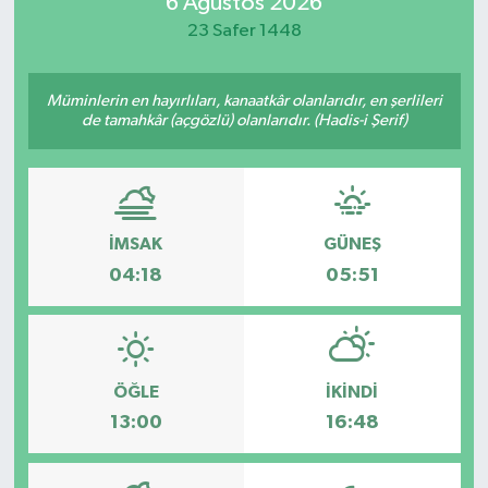
6 Ağustos 2026
23 Safer 1448
Müminlerin en hayırlıları, kanaatkâr olanlarıdır, en şerlileri
de tamahkâr (açgözlü) olanlarıdır. (Hadis-i Şerif)
İMSAK
GÜNEŞ
04:18
05:51
ÖĞLE
İKINDI
13:00
16:48