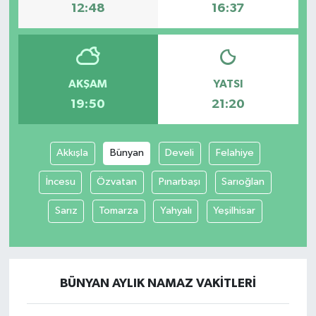
12:48
16:37
AKŞAM
YATSI
19:50
21:20
Akkışla
Bünyan
Develi
Felahiye
İncesu
Özvatan
Pınarbaşı
Sarıoğlan
Sarız
Tomarza
Yahyalı
Yeşilhisar
BÜNYAN AYLIK NAMAZ VAKITLERI