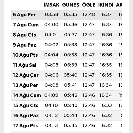
İMSAK
GÜNEŞ
ÖĞLE
İKINDI
AKŞA
6 Ağu Per
03:58
05:35
12:48
16:37
19:50
7 Ağu Cum
04:00
05:36
12:47
16:37
19:49
8 Ağu Cts
04:01
05:37
12:47
16:36
19:48
9 Ağu Paz
04:02
05:38
12:47
16:36
19:47
10 Ağu Pts
04:04
05:38
12:47
16:36
19:46
11 Ağu Sal
04:05
05:39
12:47
16:35
19:44
12 Ağu Çar
04:06
05:40
12:47
16:35
19:43
13 Ağu Per
04:08
05:41
12:47
16:34
19:42
14 Ağu Cum
04:09
05:42
12:46
16:34
19:41
15 Ağu Cts
04:10
05:43
12:46
16:33
19:39
16 Ağu Paz
04:12
05:44
12:46
16:32
19:38
17 Ağu Pts
04:13
05:45
12:46
16:32
19:37