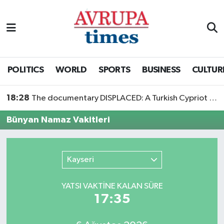
Nöbetçi Eczaneler
Hava Durumu
POLITICS
WORLD
SPORTS
BUSINESS
CULTUR
Namaz Vakitleri
18:28
The documentary DISPLACED: A Turkish Cypriot Story is now available to watch
Trafik Durumu
Bünyan Namaz Vakitleri
Süper Lig Puan Durumu ve Fikstür
Kayseri
Tüm Manşetler
YATSI VAKTİNE KALAN SÜRE
Son Dakika Haberleri
17:35
Haber Arşivi