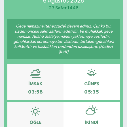
6 Ağustos 2026
23 Safer 1448
Gece namazına (teheccüde) devam ediniz. Çünkü bu,
sizden önceki sâlih zâtların âdetidir. Ve muhakkak gece
namazı, Allâhü Teâlâ’ya mânen yaklaşmaya vesîledir,
günahlardan korunmaya bir vâsıtadır, birtakım günahlara
keffârettir ve hastalıkları bedenden uzaklaştırır. (Hadis-i
Şerif)
İMSAK
GÜNEŞ
03:58
05:35
ÖĞLE
İKINDI