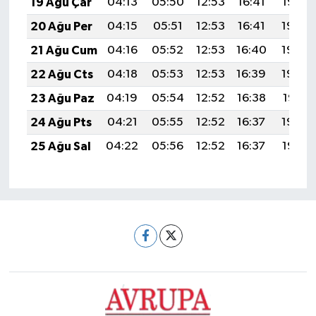
19 Ağu Çar
04:13
05:50
12:53
16:41
19:47
20 Ağu Per
04:15
05:51
12:53
16:41
19:45
21 Ağu Cum
04:16
05:52
12:53
16:40
19:44
22 Ağu Cts
04:18
05:53
12:53
16:39
19:42
23 Ağu Paz
04:19
05:54
12:52
16:38
19:41
24 Ağu Pts
04:21
05:55
12:52
16:37
19:39
25 Ağu Sal
04:22
05:56
12:52
16:37
19:38