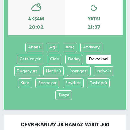
AKŞAM
YATSI
20:02
21:37
Abana
Ağlı
Araç
Azdavay
Çatalzeytin
Cide
Daday
Devrekani
Doğanyurt
Hanönü
İhsangazi
İnebolu
Küre
Şenpazar
Seydiler
Taşköprü
Tosya
DEVREKANI AYLIK NAMAZ VAKITLERI