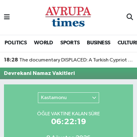
Nöbetçi Eczaneler
Hava Durumu
POLITICS
WORLD
SPORTS
BUSINESS
CULTUR
Namaz Vakitleri
18:28
The documentary DISPLACED: A Turkish Cypriot Story is now available to watch
Trafik Durumu
Devrekani Namaz Vakitleri
Süper Lig Puan Durumu ve Fikstür
Kastamonu
Tüm Manşetler
ÖĞLE VAKTİNE KALAN SÜRE
Son Dakika Haberleri
06:22:19
Haber Arşivi