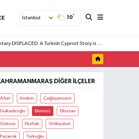
°
10
CE
İstanbul
SPLACED: A Turkish Cypriot Story is now available to watch
KAHRAMANMARAŞ DIĞER İLÇELER
Afşin
Andırın
Çağlayancerit
Dulkadiroğlu
Ekinözü
Elbistan
Göksun
Nurhak
Onikişubat
Pazarcık
Türkoğlu