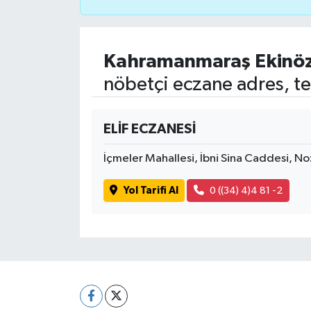
Kahramanmaraş Ekinö
nöbetçi eczane adres, te
ELİF ECZANESİ
İçmeler Mahallesi, İbni Sina Caddesi, 
Yol Tarifi Al
0 ((34) 4)4 81 -2