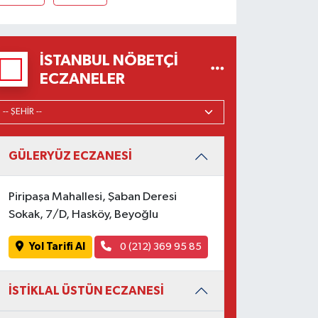
İSTANBUL NÖBETÇI
ECZANELER
GÜLERYÜZ ECZANESİ
Piripaşa Mahallesi, Şaban Deresi
Sokak, 7/D, Hasköy, Beyoğlu
Yol Tarifi Al
0 (212) 369 95 85
İSTİKLAL ÜSTÜN ECZANESİ