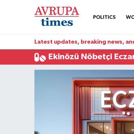
POLITICS
WO
Nöbetçi Eczaneler
Hava Durumu
Latest updates, breaking news, and
Namaz Vakitleri
Ekinözü Nöbetçi Ecza
Trafik Durumu
Süper Lig Puan Durumu ve Fikstür
Tüm Manşetler
Son Dakika Haberleri
Haber Arşivi