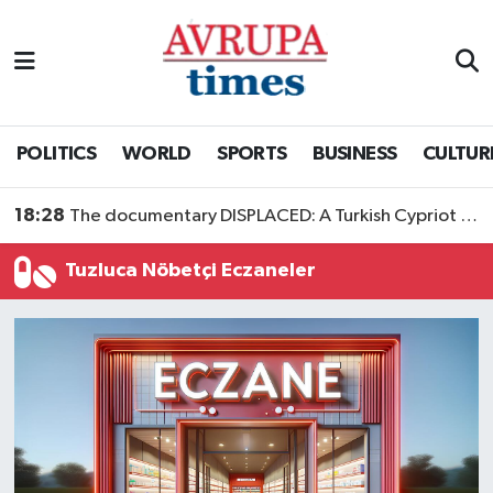
Nöbetçi Eczaneler
Hava Durumu
POLITICS
WORLD
SPORTS
BUSINESS
CULTUR
Namaz Vakitleri
18:28
The documentary DISPLACED: A Turkish Cypriot Story is now available to watch
Trafik Durumu
Tuzluca Nöbetçi Eczaneler
Süper Lig Puan Durumu ve Fikstür
Tüm Manşetler
Son Dakika Haberleri
Haber Arşivi