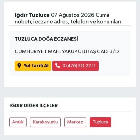
Iğdır Tuzluca
07 Ağustos 2026 Cuma
nöbetçi eczane adres, telefon ve konumları
TUZLUCA DOĞA ECZANESİ
CUMHURİYET MAH. YAKUP ULUTAŞ CAD. 3/D
Yol Tarifi Al
0 (476) 311 22 11
IĞDIR DIĞER İLÇELER
Aralık
Karakoyunlu
Merkez
Tuzluca