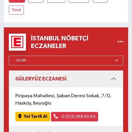
Torul
İSTANBUL NÖBETÇI
ECZANELER
GÜLERYÜZ ECZANESİ
Piripaşa Mahallesi, Şaban Deresi Sokak, 7/D,
Hasköy, Beyoğlu
Yol Tarifi Al
0 (212) 369 95 85