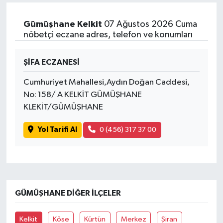
Gümüşhane Kelkit
07 Ağustos 2026 Cuma
nöbetçi eczane adres, telefon ve konumları
ŞİFA ECZANESİ
Cumhuriyet Mahallesi,Aydın Doğan Caddesi,
No: 158/ A KELKİT GÜMÜŞHANE
KLEKİT/GÜMÜŞHANE
Yol Tarifi Al
0 (456) 317 37 00
GÜMÜŞHANE DIĞER İLÇELER
Kelkit
Köse
Kürtün
Merkez
Şiran