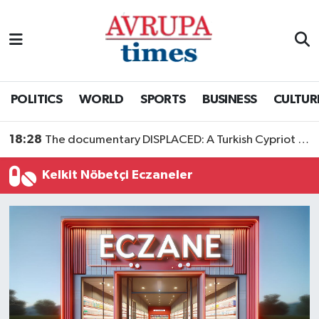
Nöbetçi Eczaneler
Hava Durumu
POLITICS
WORLD
SPORTS
BUSINESS
CULTUR
Namaz Vakitleri
18:28
The documentary DISPLACED: A Turkish Cypriot Story is now available to watch
Trafik Durumu
Kelkit Nöbetçi Eczaneler
Süper Lig Puan Durumu ve Fikstür
Tüm Manşetler
Son Dakika Haberleri
Haber Arşivi