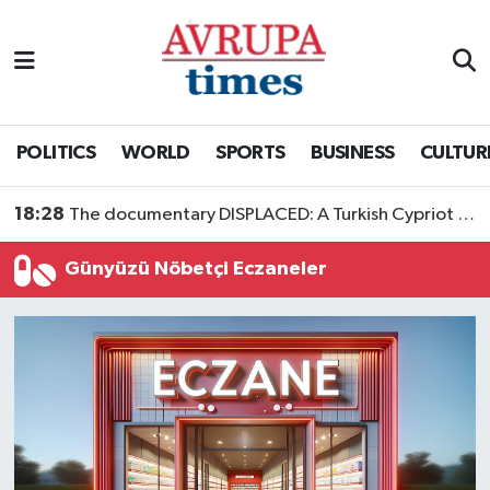
Nöbetçi Eczaneler
Hava Durumu
POLITICS
WORLD
SPORTS
BUSINESS
CULTUR
Namaz Vakitleri
18:28
The documentary DISPLACED: A Turkish Cypriot Story is now available to watch
Trafik Durumu
Günyüzü Nöbetçi Eczaneler
Süper Lig Puan Durumu ve Fikstür
Tüm Manşetler
Son Dakika Haberleri
Haber Arşivi