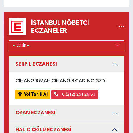
İSTANBUL NÖBETÇI
ECZANELER
SERPİL ECZANESİ
CİHANGİR MAH.CİHANGİR CAD. NO:37D
Yol Tarifi Al
0 (212) 251 26 83
OZAN ECZANESİ
HALICIOĞLU ECZANESİ