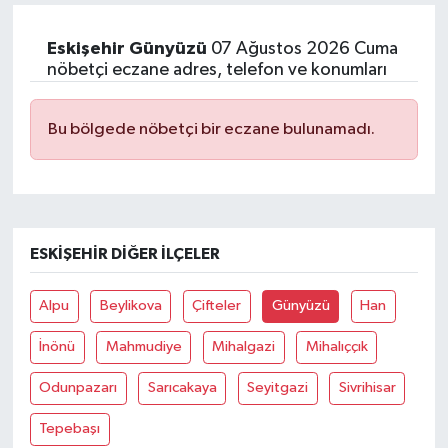
Eskişehir Günyüzü
07 Ağustos 2026 Cuma
nöbetçi eczane adres, telefon ve konumları
Bu bölgede nöbetçi bir eczane bulunamadı.
ESKIŞEHIR DIĞER İLÇELER
Alpu
Beylikova
Çifteler
Günyüzü
Han
İnönü
Mahmudiye
Mihalgazi
Mihalıççık
Odunpazarı
Sarıcakaya
Seyitgazi
Sivrihisar
Tepebaşı