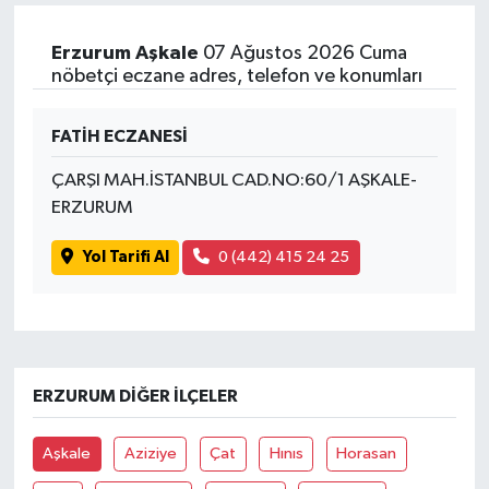
Erzurum Aşkale
07 Ağustos 2026 Cuma
nöbetçi eczane adres, telefon ve konumları
FATİH ECZANESİ
ÇARŞI MAH.İSTANBUL CAD.NO:60/1 AŞKALE-
ERZURUM
Yol Tarifi Al
0 (442) 415 24 25
ERZURUM DIĞER İLÇELER
Aşkale
Aziziye
Çat
Hınıs
Horasan