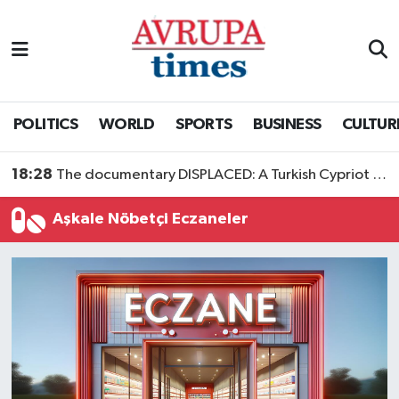
Nöbetçi Eczaneler
Hava Durumu
POLITICS
WORLD
SPORTS
BUSINESS
CULTUR
Namaz Vakitleri
18:28
The documentary DISPLACED: A Turkish Cypriot Story is now available to watch
Trafik Durumu
Aşkale Nöbetçi Eczaneler
Süper Lig Puan Durumu ve Fikstür
Tüm Manşetler
Son Dakika Haberleri
Haber Arşivi