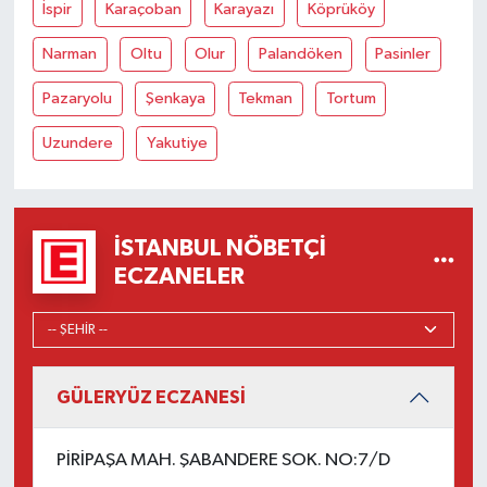
İspir
Karaçoban
Karayazı
Köprüköy
Narman
Oltu
Olur
Palandöken
Pasinler
Pazaryolu
Şenkaya
Tekman
Tortum
Uzundere
Yakutiye
İSTANBUL NÖBETÇI
ECZANELER
GÜLERYÜZ ECZANESİ
PİRİPAŞA MAH. ŞABANDERE SOK. NO:7/D