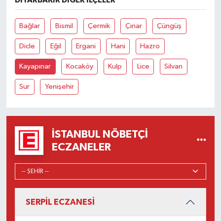
DIYARBAKIR DIĞER İLÇELER
Bağlar
Bismil
Çermik
Çınar
Çüngüş
Dicle
Eğil
Ergani
Hani
Hazro
Kayapınar
Kocaköy
Kulp
Lice
Silvan
Sur
Yenişehir
İSTANBUL NÖBETÇI
ECZANELER
SERPİL ECZANESİ