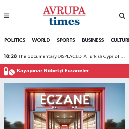
Nöbetçi Eczaneler
Hava Durumu
POLITICS
WORLD
SPORTS
BUSINESS
CULTUR
Namaz Vakitleri
18:28
The documentary DISPLACED: A Turkish Cypriot Story is now available to watch
Trafik Durumu
Kayapınar Nöbetçi Eczaneler
Süper Lig Puan Durumu ve Fikstür
Tüm Manşetler
Son Dakika Haberleri
Haber Arşivi