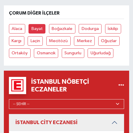
ÇORUM DIĞER İLÇELER
Alaca
Bayat
Boğazkale
Dodurga
İskilip
Kargı
Laçin
Mecitözü
Merkez
Oğuzlar
Ortaköy
Osmancık
Sungurlu
Uğurludağ
İSTANBUL NÖBETÇI
ECZANELER
İSTANBUL CİTY ECZANESİ