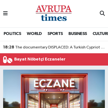
Nöbetçi Eczaneler
Hava Durumu
POLITICS
WORLD
SPORTS
BUSINESS
CULTUR
Namaz Vakitleri
18:28
The documentary DISPLACED: A Turkish Cypriot Story is now available to watch
Trafik Durumu
Bayat Nöbetçi Eczaneler
Süper Lig Puan Durumu ve Fikstür
Tüm Manşetler
Son Dakika Haberleri
Haber Arşivi