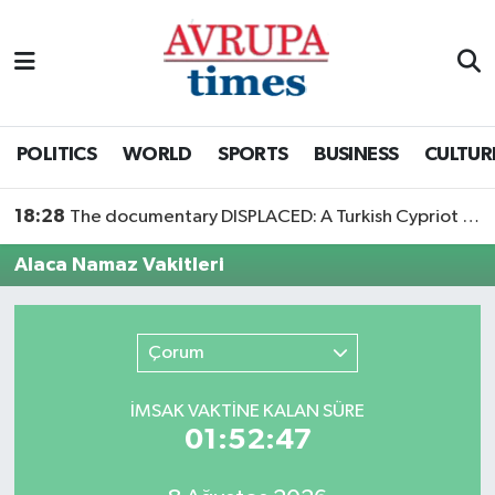
Nöbetçi Eczaneler
Hava Durumu
POLITICS
WORLD
SPORTS
BUSINESS
CULTUR
Namaz Vakitleri
18:28
The documentary DISPLACED: A Turkish Cypriot Story is now available to watch
Trafik Durumu
Alaca Namaz Vakitleri
Süper Lig Puan Durumu ve Fikstür
Çorum
Tüm Manşetler
İMSAK VAKTİNE KALAN SÜRE
Son Dakika Haberleri
01:52:47
Haber Arşivi