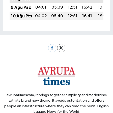
9 Ağu Paz
04:01
05:39
12:51
16:42
19:54
10 Ağu Pts
04:02
05:40
12:51
16:41
19:52
avrupatimescom, It brings together simplicity and modernism
with its brand new theme. It avoids ostentation and offers
people an infrastructure where they can read the news. English
laguage News for the World.