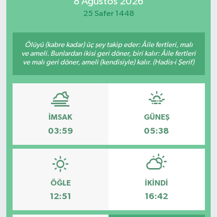
8 Ağustos 2026
25 Safer 1448
Ölüyü (kabre kadar) üç şey takip eder: Âile fertleri, malı
ve ameli. Bunlardan ikisi geri döner, biri kalır: Âile fertleri
ve malı geri döner, ameli (kendisiyle) kalır. (Hadis-i Şerif)
İMSAK
GÜNEŞ
03:59
05:38
ÖĞLE
İKINDI
12:51
16:42