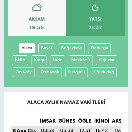
AKŞAM
YATSI
19:55
21:27
Alaca
Bayat
Boğazkale
Dodurga
İskilip
Kargı
Laçin
Mecitözü
Oğuzlar
Ortaköy
Osmancık
Sungurlu
Uğurludağ
ALACA AYLIK NAMAZ VAKITLERI
İMSAK
GÜNEŞ
ÖĞLE
İKINDI
AKŞAM
8 Ağu Cts
03:59
05:38
12:51
16:42
19:55