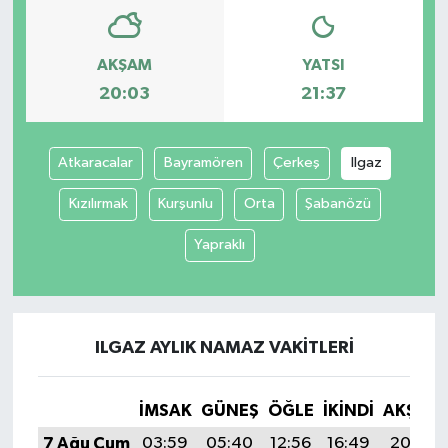
AKŞAM
YATSI
20:03
21:37
Atkaracalar
Bayramören
Çerkeş
Ilgaz
Kızılırmak
Kurşunlu
Orta
Şabanözü
Yapraklı
ILGAZ AYLIK NAMAZ VAKITLERI
İMSAK
GÜNEŞ
ÖĞLE
İKINDI
AKŞAM
7 Ağu Cum
03:59
05:40
12:56
16:49
20:03