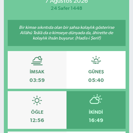
7 Ağustos 2026
24 Safer 1448
Bir kimse sıkıntıda olan bir şahsa kolaylık gösterirse
Allâhü Teâlâ da o kimseye dünyada da, âhirette de
kolaylık ihsân buyurur. (Hadis-i Şerif)
İMSAK
GÜNEŞ
03:59
05:40
ÖĞLE
İKINDI
12:56
16:49