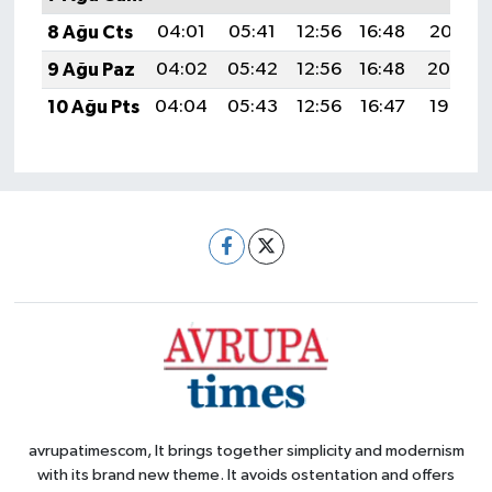
8 Ağu Cts
04:01
05:41
12:56
16:48
20:01
9 Ağu Paz
04:02
05:42
12:56
16:48
20:00
10 Ağu Pts
04:04
05:43
12:56
16:47
19:59
avrupatimescom, It brings together simplicity and modernism
with its brand new theme. It avoids ostentation and offers