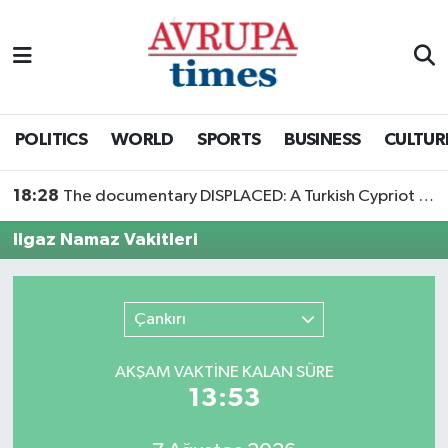
Nöbetçi Eczaneler
Hava Durumu
POLITICS
WORLD
SPORTS
BUSINESS
CULTUR
Namaz Vakitleri
18:28
The documentary DISPLACED: A Turkish Cypriot Story is now available to watch
Trafik Durumu
Ilgaz Namaz Vakitleri
Süper Lig Puan Durumu ve Fikstür
Çankırı
Tüm Manşetler
AKŞAM VAKTİNE KALAN SÜRE
Son Dakika Haberleri
13:53
Haber Arşivi