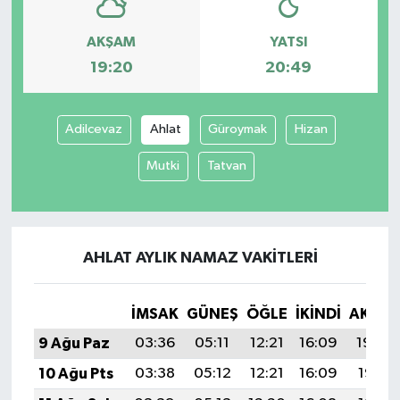
AKŞAM
YATSI
19:20
20:49
Adilcevaz
Ahlat
Güroymak
Hizan
Mutki
Tatvan
AHLAT AYLIK NAMAZ VAKITLERI
İMSAK
GÜNEŞ
ÖĞLE
İKINDI
AKŞA
9 Ağu Paz
03:36
05:11
12:21
16:09
19:20
10 Ağu Pts
03:38
05:12
12:21
16:09
19:19