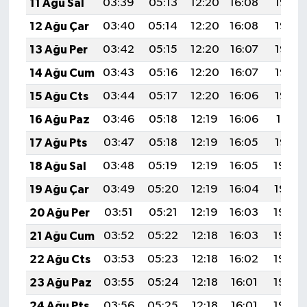
11 Ağu Sal
03:39
05:13
12:20
16:08
19:18
12 Ağu Çar
03:40
05:14
12:20
16:08
19:17
13 Ağu Per
03:42
05:15
12:20
16:07
19:15
14 Ağu Cum
03:43
05:16
12:20
16:07
19:14
15 Ağu Cts
03:44
05:17
12:20
16:06
19:13
16 Ağu Paz
03:46
05:18
12:19
16:06
19:11
17 Ağu Pts
03:47
05:18
12:19
16:05
19:10
18 Ağu Sal
03:48
05:19
12:19
16:05
19:09
19 Ağu Çar
03:49
05:20
12:19
16:04
19:07
20 Ağu Per
03:51
05:21
12:19
16:03
19:06
21 Ağu Cum
03:52
05:22
12:18
16:03
19:05
22 Ağu Cts
03:53
05:23
12:18
16:02
19:03
23 Ağu Paz
03:55
05:24
12:18
16:01
19:02
24 Ağu Pts
03:56
05:25
12:18
16:01
19:00