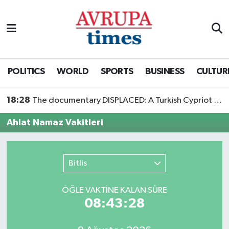
Nöbetçi Eczaneler
Hava Durumu
POLITICS
WORLD
SPORTS
BUSINESS
CULTUR
Namaz Vakitleri
18:28
The documentary DISPLACED: A Turkish Cypriot Story is now available to watch
Trafik Durumu
Ahlat Namaz Vakitleri
Süper Lig Puan Durumu ve Fikstür
Bitlis
Tüm Manşetler
ÖĞLE VAKTİNE KALAN SÜRE
Son Dakika Haberleri
08:43:28
Haber Arşivi