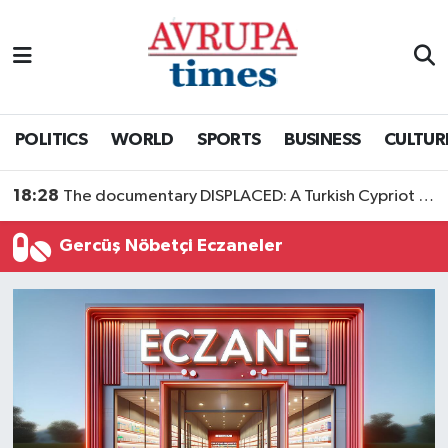
Nöbetçi Eczaneler
Hava Durumu
POLITICS
WORLD
SPORTS
BUSINESS
CULTUR
Namaz Vakitleri
18:28
The documentary DISPLACED: A Turkish Cypriot Story is now available to watch
Trafik Durumu
Gercüş Nöbetçi Eczaneler
Süper Lig Puan Durumu ve Fikstür
Tüm Manşetler
Son Dakika Haberleri
Haber Arşivi