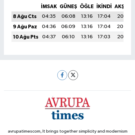
İMSAK
GÜNEŞ
ÖĞLE
İKINDI
AKŞAM
8 Ağu Cts
04:35
06:08
13:16
17:04
20:15
9 Ağu Paz
04:36
06:09
13:16
17:04
20:14
10 Ağu Pts
04:37
06:10
13:16
17:03
20:13
avrupatimescom, It brings together simplicity and modernism