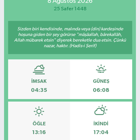
8 Ağustos 2026
25 Safer 1448
Sizden biri kendisinde, malında veya (din) kardeşinde
hoşuna giden bir şey görürse "mâşâallah, bârekallâh,
Allah mübarek etsin" diyerek bereketle dua etsin. Çünkü
nazar, haktır. (Hadis-i Şerif)
İMSAK
GÜNEŞ
04:35
06:08
ÖĞLE
İKINDI
13:16
17:04