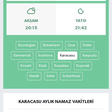
AKŞAM
YATSI
20:15
21:42
Bozdoğan
Buharkent
Çine
Didim
Germencik
İncirliova
Karacasu
Karpuzlu
Koçarlı
Köşk
Kuşadası
Kuyucak
Nazilli
Söke
Sultanhisar
KARACASU AYLIK NAMAZ VAKITLERI