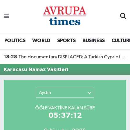
Nöbetçi Eczaneler
Hava Durumu
POLITICS
WORLD
SPORTS
BUSINESS
CULTUR
Namaz Vakitleri
18:28
The documentary DISPLACED: A Turkish Cypriot Story is now available to watch
Trafik Durumu
Karacasu Namaz Vakitleri
Süper Lig Puan Durumu ve Fikstür
Aydın
Tüm Manşetler
ÖĞLE VAKTİNE KALAN SÜRE
Son Dakika Haberleri
05:37:12
Haber Arşivi