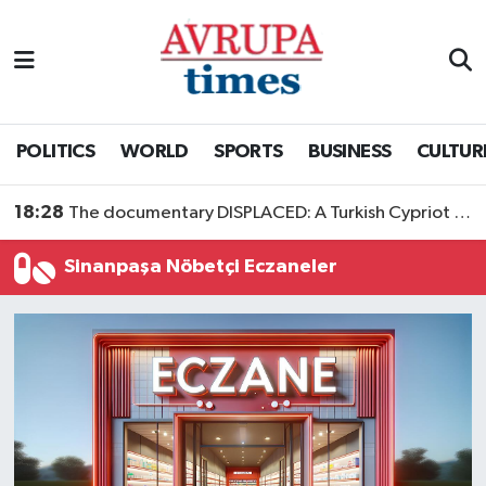
Nöbetçi Eczaneler
Hava Durumu
POLITICS
WORLD
SPORTS
BUSINESS
CULTUR
Namaz Vakitleri
18:28
The documentary DISPLACED: A Turkish Cypriot Story is now available to watch
Trafik Durumu
Sinanpaşa Nöbetçi Eczaneler
Süper Lig Puan Durumu ve Fikstür
Tüm Manşetler
Son Dakika Haberleri
Haber Arşivi