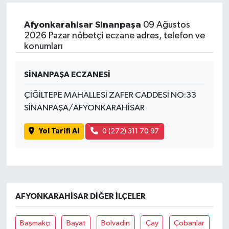
Afyonkarahisar Sinanpaşa
09 Ağustos
2026 Pazar nöbetçi eczane adres, telefon ve
konumları
SİNANPAŞA ECZANESİ
ÇİĞİLTEPE MAHALLESİ ZAFER CADDESİ NO:33
SİNANPAŞA/AFYONKARAHİSAR
Yol Tarifi Al
0 (272) 311 70 97
AFYONKARAHISAR DIĞER İLÇELER
Başmakçı
Bayat
Bolvadin
Çay
Çobanlar