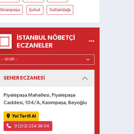
Sinanpaşa
Şuhut
Sultandağı
İSTANBUL NÖBETÇI
ECZANELER
SEHER ECZANESİ
Piyalepaşa Mahallesi, Piyalepaşa
Caddesi, 104/A, Kasımpaşa, Beyoğlu
Yol Tarifi Al
0 (212) 254 36 04