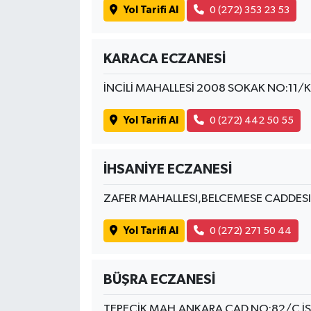
Yol Tarifi Al
0 (272) 353 23 53
KARACA ECZANESİ
İNCİLİ MAHALLESİ 2008 SOKAK NO:11
Yol Tarifi Al
0 (272) 442 50 55
İHSANİYE ECZANESİ
ZAFER MAHALLESI,BELCEMESE CADDESI
Yol Tarifi Al
0 (272) 271 50 44
BÜŞRA ECZANESİ
TEPECİK MAH.ANKARA CAD.NO:82/C İ