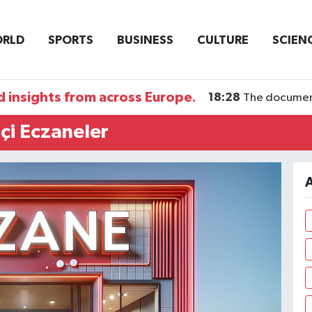
RLD
SPORTS
BUSINESS
CULTURE
SCIEN
 insights from across Europe.
18:28
The documentary DI
çi Eczaneler