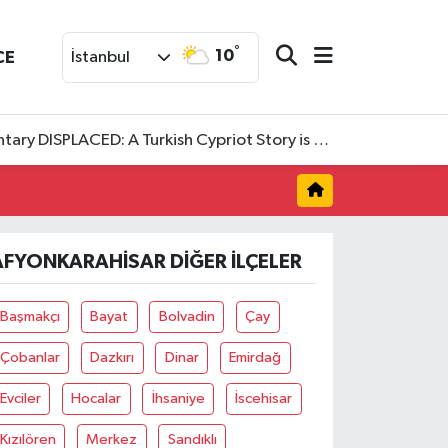
°
10
CE
İstanbul
SPLACED: A Turkish Cypriot Story is now available to watch
AFYONKARAHISAR DIĞER İLÇELER
Başmakçı
Bayat
Bolvadin
Çay
Çobanlar
Dazkırı
Dinar
Emirdağ
Evciler
Hocalar
İhsaniye
İscehisar
Kızılören
Merkez
Sandıklı