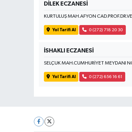
DİLEK ECZANESİ
KURTULUŞ MAH.AFYON CAD.PROF.DR.VE
Yol Tarifi Al
0 (272) 718 20 30
İSHAKLI ECZANESİ
SELÇUK MAH.CUMHURİYET MEYDANI N
Yol Tarifi Al
0 (272) 656 16 61