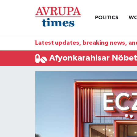
POLITICS
WO
Nöbetçi Eczaneler
Hava Durumu
Latest updates, breaking news, and
Namaz Vakitleri
Afyonkarahisar Nöbet
Trafik Durumu
Süper Lig Puan Durumu ve Fikstür
Tüm Manşetler
Son Dakika Haberleri
Haber Arşivi