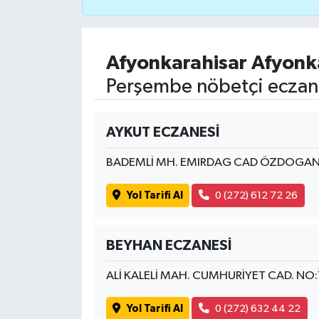
Afyonkarahisar Afyonk
Perşembe nöbetçi eczane
AYKUT ECZANESİ
BADEMLİ MH. EMIRDAG CAD ÖZDOGAN
Yol Tarifi Al
0 (272) 612 72 26
BEYHAN ECZANESİ
ALİ KALELİ MAH. CUMHURİYET CAD. N
Yol Tarifi Al
0 (272) 632 44 22