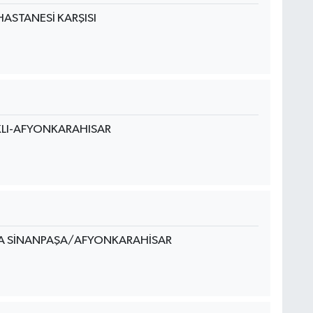
HASTANESİ KARŞISI
KLI-AFYONKARAHISAR
/A SİNANPAŞA/AFYONKARAHİSAR