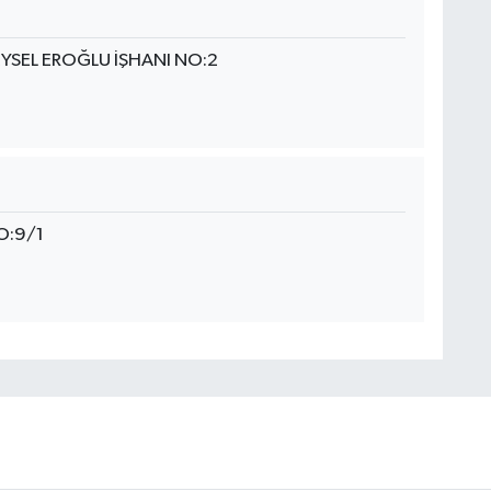
YSEL EROĞLU İŞHANI NO:2
O:9/1