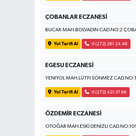
ÇOBANLAR ECZANESİ
BUCAK MAH.BOLVADIN CAD.NO:2 ÇOB
Yol Tarifi Al
0 (272) 261 24 48
EGESU ECZANESİ
YENIYOL MAH.LÜTFI SÖNMEZ CAD.NO:
Yol Tarifi Al
0 (272) 421 37 66
ÖZDEMİR ECZANESİ
OTOĞAR MAH.ESKİ DENİZLİ CAD.NO:1