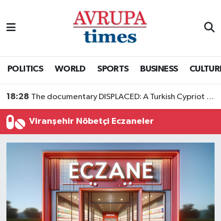
Nöbetçi Eczaneler
Hava Durumu
POLITICS
WORLD
SPORTS
BUSINESS
CULTUR
Namaz Vakitleri
18:28
The documentary DISPLACED: A Turkish Cypriot Story is now available to watch
Trafik Durumu
Viranşehir Nöbetçi Eczaneler
Süper Lig Puan Durumu ve Fikstür
Tüm Manşetler
Son Dakika Haberleri
Haber Arşivi