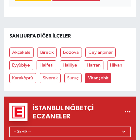
ŞANLIURFA DIĞER İLÇELER
Akçakale
Birecik
Bozova
Ceylanpınar
Eyyübiye
Halfeti
Haliliye
Harran
Hilvan
Karaköprü
Siverek
Suruç
Viranşehir
İSTANBUL NÖBETÇI
ECZANELER