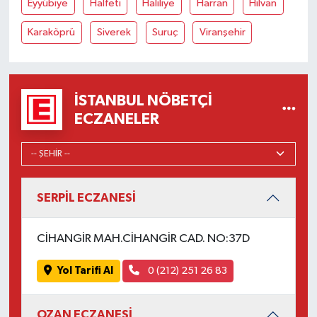
Eyyübiye
Halfeti
Haliliye
Harran
Hilvan
Karaköprü
Siverek
Suruç
Viranşehir
İSTANBUL NÖBETÇI
ECZANELER
SERPİL ECZANESİ
CİHANGİR MAH.CİHANGİR CAD. NO:37D
Yol Tarifi Al
0 (212) 251 26 83
OZAN ECZANESİ