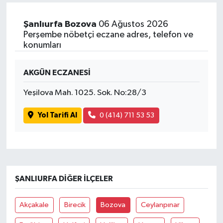
Şanlıurfa Bozova
06 Ağustos 2026
Perşembe nöbetçi eczane adres, telefon ve
konumları
AKGÜN ECZANESİ
Yeşilova Mah. 1025. Sok. No:28/3
Yol Tarifi Al
0 (414) 711 53 53
ŞANLIURFA DIĞER İLÇELER
Akçakale
Birecik
Bozova
Ceylanpınar