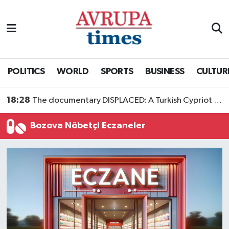
Nöbetçi Eczaneler
Hava Durumu
POLITICS
WORLD
SPORTS
BUSINESS
CULTUR
Namaz Vakitleri
18:28
The documentary DISPLACED: A Turkish Cypriot Story is now available to watch
Trafik Durumu
Bozova Nöbetçi Eczaneler
Süper Lig Puan Durumu ve Fikstür
Tüm Manşetler
Son Dakika Haberleri
Haber Arşivi