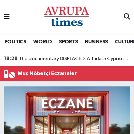
Nöbetçi Eczaneler
Hava Durumu
POLITICS
WORLD
SPORTS
BUSINESS
CULTUR
Namaz Vakitleri
18:28
The documentary DISPLACED: A Turkish Cypriot Story is now available to watch
Trafik Durumu
Muş Nöbetçi Eczaneler
Süper Lig Puan Durumu ve Fikstür
Tüm Manşetler
Son Dakika Haberleri
Haber Arşivi