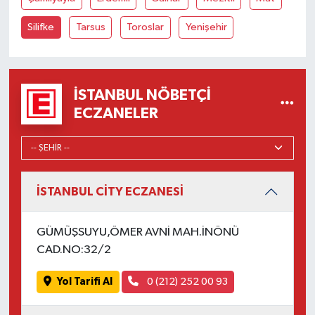
Silifke
Tarsus
Toroslar
Yenişehir
İSTANBUL NÖBETÇI
ECZANELER
İSTANBUL CİTY ECZANESİ
GÜMÜŞSUYU,ÖMER AVNİ MAH.İNÖNÜ
CAD.NO:32/2
Yol Tarifi Al
0 (212) 252 00 93