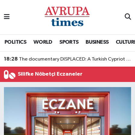
Nöbetçi Eczaneler
Hava Durumu
POLITICS
WORLD
SPORTS
BUSINESS
CULTUR
Namaz Vakitleri
18:28
The documentary DISPLACED: A Turkish Cypriot Story is now available to watch
Trafik Durumu
Silifke Nöbetçi Eczaneler
Süper Lig Puan Durumu ve Fikstür
Tüm Manşetler
Son Dakika Haberleri
Haber Arşivi