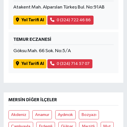
Atakent Mah. Alparslan Türkeş Bul. No:91AB
Yol Tarifi Al
0 (324) 722 46 86
TEMUR ECZANESİ
Göksu Mah. 66 Sok. No:5/A
Yol Tarifi Al
0 (324) 714 57 07
MERSIN DIĞER İLÇELER
Akdeniz
Anamur
Aydıncık
Bozyazı
Çamlıyayla
Erdemli
Gülnar
Mezitli
Mut