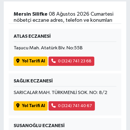
Mersin Silifke
08 Ağustos 2026 Cumartesi
nöbetçi eczane adres, telefon ve konumları
ATLAS ECZANESİ
Taşucu Mah. Atatürk Blv. No:55B
Yol Tarifi Al
0 (324) 741 23 68
SAĞLIK ECZANESİ
SARICALAR MAH. TÜRKMENLİ SOK. NO: 8/2
Yol Tarifi Al
0 (324) 741 40 67
SUSANOĞLU ECZANESİ