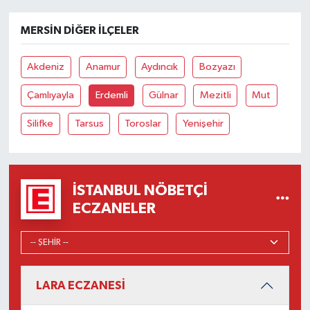
MERSIN DIĞER İLÇELER
Akdeniz
Anamur
Aydıncık
Bozyazı
Çamlıyayla
Erdemli
Gülnar
Mezitli
Mut
Silifke
Tarsus
Toroslar
Yenişehir
İSTANBUL NÖBETÇI
ECZANELER
LARA ECZANESİ