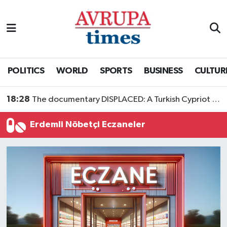
Nöbetçi Eczaneler
Hava Durumu
POLITICS
WORLD
SPORTS
BUSINESS
CULTUR
Namaz Vakitleri
18:28
The documentary DISPLACED: A Turkish Cypriot Story is now available to watch
Trafik Durumu
Erdemli Nöbetçi Eczaneler
Süper Lig Puan Durumu ve Fikstür
Tüm Manşetler
Son Dakika Haberleri
Haber Arşivi