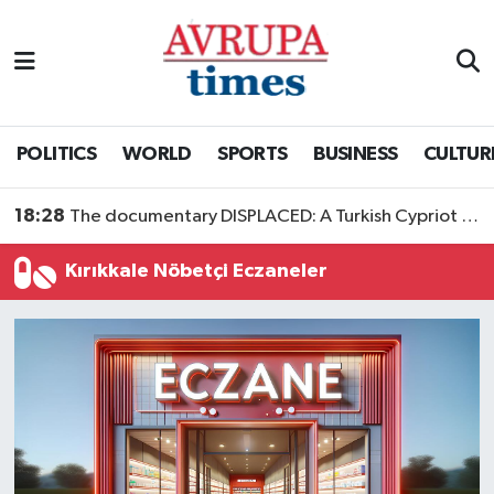
Nöbetçi Eczaneler
Hava Durumu
POLITICS
WORLD
SPORTS
BUSINESS
CULTUR
Namaz Vakitleri
18:28
The documentary DISPLACED: A Turkish Cypriot Story is now available to watch
Trafik Durumu
Kırıkkale Nöbetçi Eczaneler
Süper Lig Puan Durumu ve Fikstür
Tüm Manşetler
Son Dakika Haberleri
Haber Arşivi