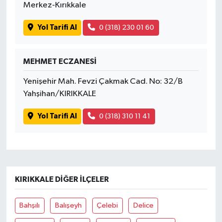
Merkez-Kırıkkale
Yol Tarifi Al
0 (318) 230 01 60
MEHMET ECZANESİ
Yenişehir Mah. Fevzi Çakmak Cad. No: 32/B
Yahşihan/KIRIKKALE
Yol Tarifi Al
0 (318) 310 11 41
KIRIKKALE DIĞER İLÇELER
Bahşılı
Balışeyh
Çelebi
Delice