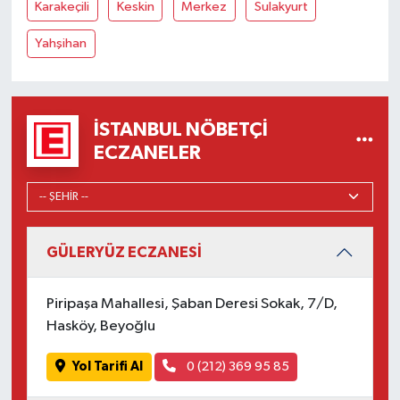
Karakeçili
Keskin
Merkez
Sulakyurt
Yahşihan
İSTANBUL NÖBETÇI
ECZANELER
GÜLERYÜZ ECZANESİ
Piripaşa Mahallesi, Şaban Deresi Sokak, 7/D,
Hasköy, Beyoğlu
Yol Tarifi Al
0 (212) 369 95 85