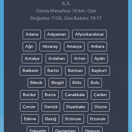
6.3,
Görüş Mesafesi: 10 km, Gün
Doğumu: 7:06, Gün Batımı: 19:17
Adana
Adıyaman
Afyonkarahisar
Ağrı
Aksaray
Amasya
Ankara
Antalya
Ardahan
Artvin
Aydın
Balıkesir
Bartın
Batman
Bayburt
Bilecik
Bingöl
Bitlis
Bolu
Burdur
Bursa
Çanakkale
Çankırı
Çorum
Denizli
Diyarbakır
Düzce
Edirne
Elazığ
Erzincan
Erzurum
Eskişehir
Gaziantep
Giresun