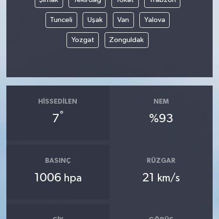
Tunceli
Uşak
Van
Yalova
Yozgat
Zonguldak
HISSEDILEN
NEM
°
7
%93
BASINÇ
RÜZGAR
1006
21
hpa
km/s