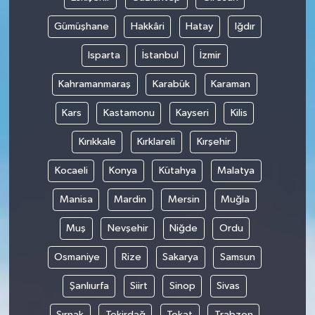
Gümüşhane
Hakkâri
Hatay
Iğdır
Isparta
İstanbul
İzmir
Kahramanmaraş
Karabük
Karaman
Kars
Kastamonu
Kayseri
Kilis
Kırıkkale
Kırklareli
Kırşehir
Kocaeli
Konya
Kütahya
Malatya
Manisa
Mardin
Mersin
Muğla
Muş
Nevşehir
Niğde
Ordu
Osmaniye
Rize
Sakarya
Samsun
Şanlıurfa
Siirt
Sinop
Sivas
Şırnak
Tekirdağ
Tokat
Trabzon