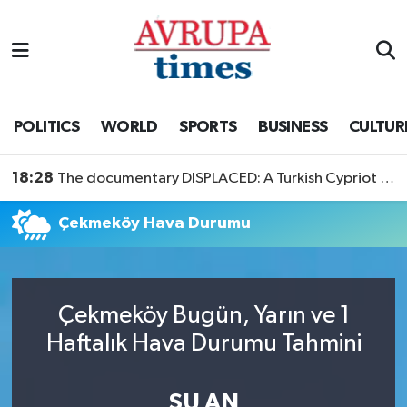
Nöbetçi Eczaneler
Hava Durumu
POLITICS
WORLD
SPORTS
BUSINESS
CULTUR
Namaz Vakitleri
18:28
The documentary DISPLACED: A Turkish Cypriot Story is now available to watch
Trafik Durumu
Çekmeköy Hava Durumu
Süper Lig Puan Durumu ve Fikstür
Tüm Manşetler
Çekmeköy Bugün, Yarın ve 1
Haftalık Hava Durumu Tahmini
Son Dakika Haberleri
Haber Arşivi
ŞU AN