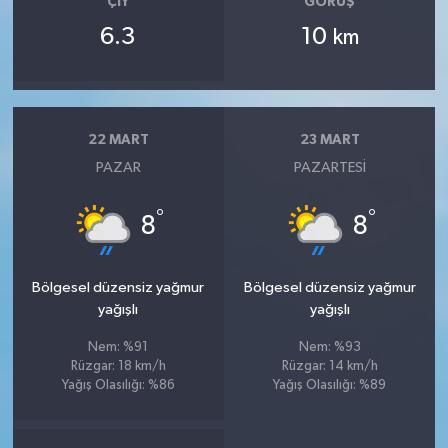
ÇIY
GÖRÜŞ
6.3
10
km
22 MART
23 MART
PAZAR
PAZARTESI
°
°
8
8
Bölgesel düzensiz yağmur
Bölgesel düzensiz yağmur
yağışlı
yağışlı
Nem: %91
Nem: %93
Rüzgar: 18 km/h
Rüzgar: 14 km/h
Yağış Olasılığı: %86
Yağış Olasılığı: %89