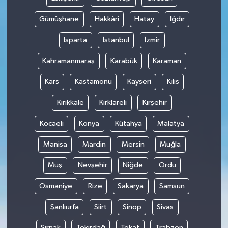
Gümüşhane
Hakkâri
Hatay
Iğdır
Isparta
İstanbul
İzmir
Kahramanmaraş
Karabük
Karaman
Kars
Kastamonu
Kayseri
Kilis
Kırıkkale
Kırklareli
Kırşehir
Kocaeli
Konya
Kütahya
Malatya
Manisa
Mardin
Mersin
Muğla
Muş
Nevşehir
Niğde
Ordu
Osmaniye
Rize
Sakarya
Samsun
Şanlıurfa
Siirt
Sinop
Sivas
Şırnak
Tekirdağ
Tokat
Trabzon