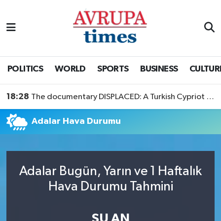
Nöbetçi Eczaneler
Hava Durumu
POLITICS
WORLD
SPORTS
BUSINESS
CULTUR
Namaz Vakitleri
18:28
The documentary DISPLACED: A Turkish Cypriot Story is now available to watch
Trafik Durumu
Adalar Hava Durumu
Süper Lig Puan Durumu ve Fikstür
Tüm Manşetler
Adalar Bugün, Yarın ve 1 Haftalık
Hava Durumu Tahmini
Son Dakika Haberleri
Haber Arşivi
ŞU AN