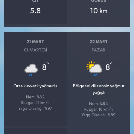
ÇIY
GÖRÜŞ
5.8
10
km
21 MART
22 MART
CUMARTESI
PAZAR
°
°
8
8
Orta kuvvetli yağmurlu
Bölgesel düzensiz yağmur
yağışlı
Nem: %92
Rüzgar: 21 km/h
Nem: %94
Yağış Olasılığı: %97
Rüzgar: 16 km/h
Yağış Olasılığı: %89