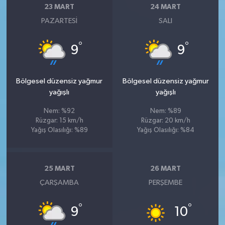
23 MART
24 MART
PAZARTESI
SALI
°
°
9
9
Bölgesel düzensiz yağmur
Bölgesel düzensiz yağmur
yağışlı
yağışlı
Nem: %92
Nem: %89
Rüzgar: 15 km/h
Rüzgar: 20 km/h
Yağış Olasılığı: %89
Yağış Olasılığı: %84
25 MART
26 MART
ÇARŞAMBA
PERŞEMBE
°
°
9
10