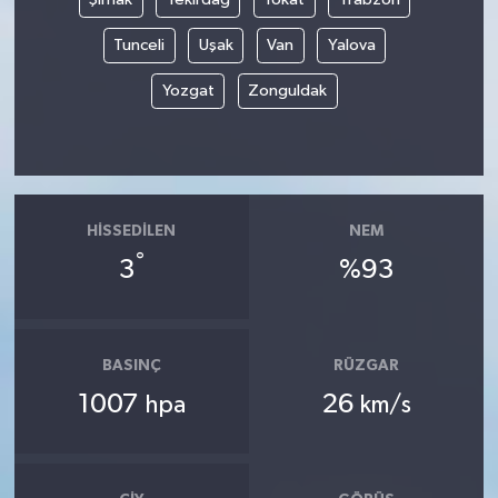
Tunceli
Uşak
Van
Yalova
Yozgat
Zonguldak
HISSEDILEN
NEM
°
3
%93
BASINÇ
RÜZGAR
1007
26
hpa
km/s