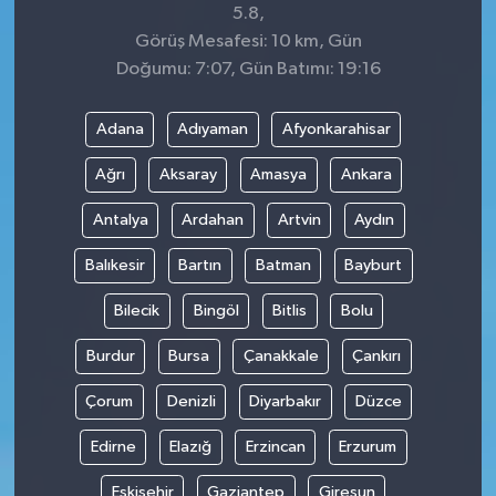
5.8,
Görüş Mesafesi: 10 km, Gün
Doğumu: 7:07, Gün Batımı: 19:16
Adana
Adıyaman
Afyonkarahisar
Ağrı
Aksaray
Amasya
Ankara
Antalya
Ardahan
Artvin
Aydın
Balıkesir
Bartın
Batman
Bayburt
Bilecik
Bingöl
Bitlis
Bolu
Burdur
Bursa
Çanakkale
Çankırı
Çorum
Denizli
Diyarbakır
Düzce
Edirne
Elazığ
Erzincan
Erzurum
Eskişehir
Gaziantep
Giresun