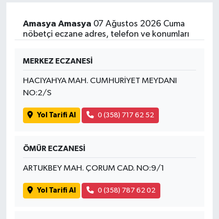
Amasya Amasya
07 Ağustos 2026 Cuma
nöbetçi eczane adres, telefon ve konumları
MERKEZ ECZANESİ
HACIYAHYA MAH. CUMHURİYET MEYDANI
NO:2/S
Yol Tarifi Al
0 (358) 717 62 52
ÖMÜR ECZANESİ
ARTUKBEY MAH. ÇORUM CAD. NO:9/1
Yol Tarifi Al
0 (358) 787 62 02