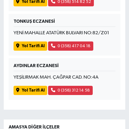
Yol Tarifi Al
0 (358) 514 82 52
TONKUŞ ECZANESİ
YENİ MAHALLE ATATÜRK BULVARI NO:82/Z01
Yol Tarifi Al
0 (358) 417 04 18
AYDINLAR ECZANESİ
YEŞİLIRMAK MAH. ÇAĞPAR CAD. NO:4A
Yol Tarifi Al
0 (358) 312 14 58
AMASYA DIĞER İLÇELER