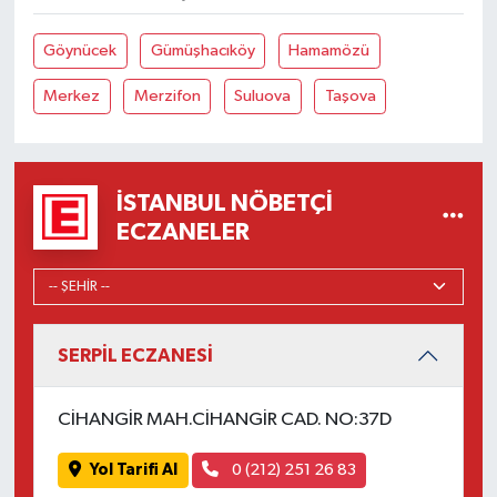
Göynücek
Gümüşhacıköy
Hamamözü
Merkez
Merzifon
Suluova
Taşova
İSTANBUL NÖBETÇI
ECZANELER
SERPİL ECZANESİ
CİHANGİR MAH.CİHANGİR CAD. NO:37D
Yol Tarifi Al
0 (212) 251 26 83