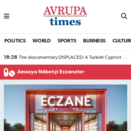
Nöbetçi Eczaneler
Hava Durumu
POLITICS
WORLD
SPORTS
BUSINESS
CULTUR
Namaz Vakitleri
18:28
The documentary DISPLACED: A Turkish Cypriot Story is now available to watch
Trafik Durumu
Amasya Nöbetçi Eczaneler
Süper Lig Puan Durumu ve Fikstür
Tüm Manşetler
Son Dakika Haberleri
Haber Arşivi