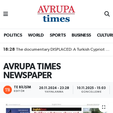
Nöbetçi Eczaneler
Hava Durumu
POLITICS
WORLD
SPORTS
BUSINESS
CULTUR
Namaz Vakitleri
18:28
The documentary DISPLACED: A Turkish Cypriot Story is now available to watch
Trafik Durumu
AVRUPA TIMES
Süper Lig Puan Durumu ve Fikstür
NEWSPAPER
Tüm Manşetler
TE BILIŞIM
20.11.2024 - 23:28
10.11.2025 - 15:03
EDITÖR
YAYINLANMA
GÜNCELLEME
Son Dakika Haberleri
Haber Arşivi