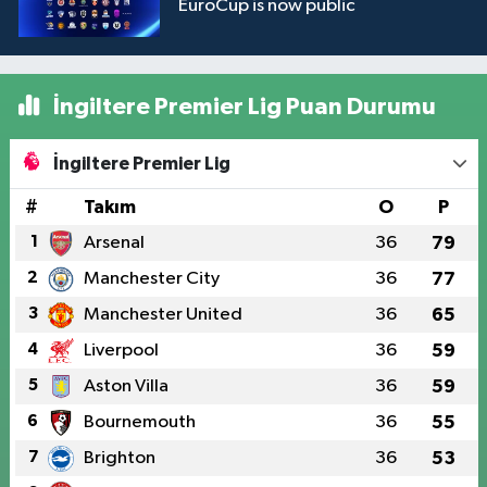
EuroCup is now public
İngiltere Premier Lig Puan Durumu
İngiltere Premier Lig
#
Takım
O
P
1
Arsenal
36
79
2
Manchester City
36
77
3
Manchester United
36
65
4
Liverpool
36
59
5
Aston Villa
36
59
6
Bournemouth
36
55
7
Brighton
36
53