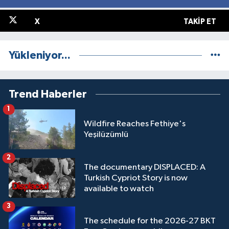
X
TAKIP ET
Yükleniyor...
Trend Haberler
1
Wildfire Reaches Fethiye's
Yeşilüzümlü
2
The documentary DISPLACED: A
Turkish Cypriot Story is now
available to watch
3
The schedule for the 2026-27 BKT