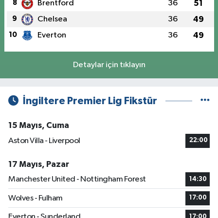
8
Brentford
36
51
9
Chelsea
36
49
10
Everton
36
49
Detaylar için tıklayın
İngiltere Premier Lig Fikstür
15 Mayıs, Cuma
Aston Villa - Liverpool
22:00
17 Mayıs, Pazar
Manchester United - Nottingham Forest
14:30
Wolves - Fulham
17:00
Everton - Sunderland
17:00