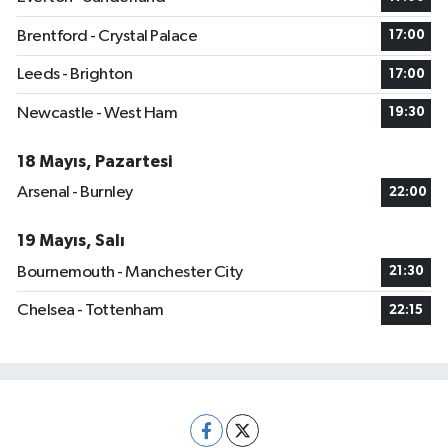
Brentford - Crystal Palace
17:00
Leeds - Brighton
17:00
Newcastle - West Ham
19:30
18 Mayıs, Pazartesi
Arsenal - Burnley
22:00
19 Mayıs, Salı
Bournemouth - Manchester City
21:30
Chelsea - Tottenham
22:15