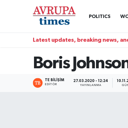
POLITICS
WO
Nöbetçi Eczaneler
Hava Durumu
Latest updates, breaking news, and
Namaz Vakitleri
Boris Johnson
Trafik Durumu
Süper Lig Puan Durumu ve Fikstür
TE BILIŞIM
27.03.2020 - 12:24
10.11.
EDITÖR
YAYINLANMA
GÜ
Tüm Manşetler
Son Dakika Haberleri
Haber Arşivi