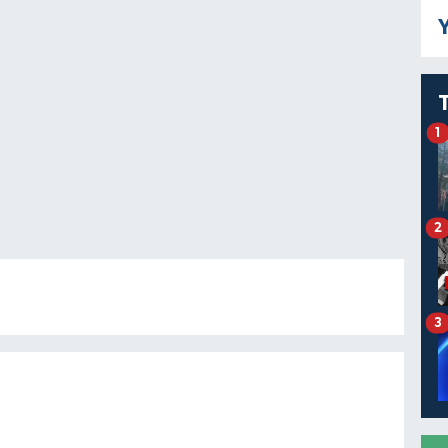
Y
1
2
3