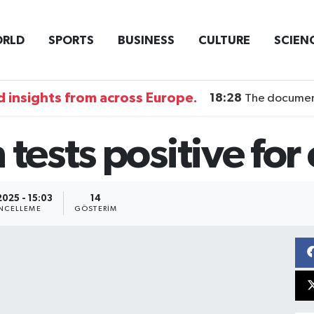
RLD
SPORTS
BUSINESS
CULTURE
SCIEN
 insights from across Europe.
18:28
The documentary DI
 tests positive for
2025 - 15:03
14
NCELLEME
GÖSTERIM