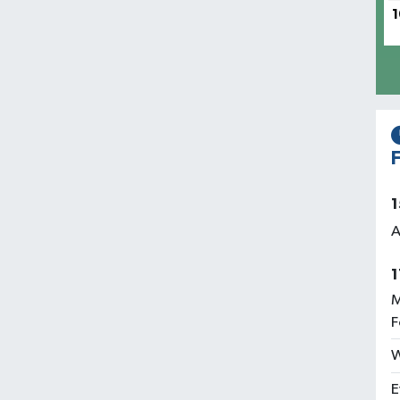
1
F
1
A
1
M
F
W
E