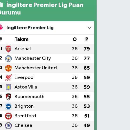
İngiltere Premier Lig Puan
Durumu
İngiltere Premier Lig
#
Takım
O
P
1
Arsenal
36
79
2
Manchester City
36
77
3
Manchester United
36
65
4
Liverpool
36
59
5
Aston Villa
36
59
6
Bournemouth
36
55
7
Brighton
36
53
8
Brentford
36
51
9
Chelsea
36
49