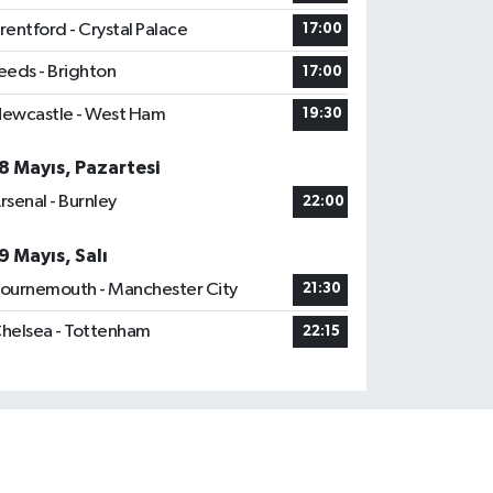
rentford - Crystal Palace
17:00
eeds - Brighton
17:00
ewcastle - West Ham
19:30
8 Mayıs, Pazartesi
rsenal - Burnley
22:00
9 Mayıs, Salı
ournemouth - Manchester City
21:30
helsea - Tottenham
22:15