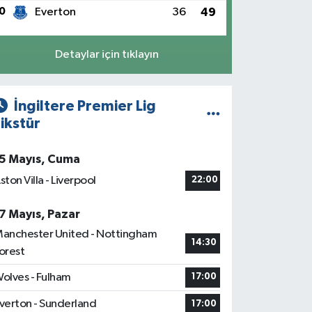
0
Everton
36
49
Detaylar için tıklayın
İngiltere Premier Lig
ikstür
5 Mayıs, Cuma
ston Villa - Liverpool
22:00
7 Mayıs, Pazar
anchester United - Nottingham
14:30
orest
olves - Fulham
17:00
verton - Sunderland
17:00