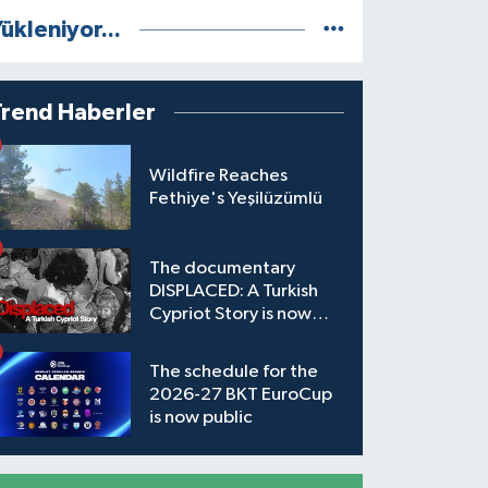
ükleniyor...
Trend Haberler
Wildfire Reaches
Fethiye's Yeşilüzümlü
The documentary
DISPLACED: A Turkish
Cypriot Story is now
available to watch
The schedule for the
2026-27 BKT EuroCup
is now public