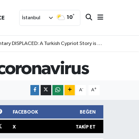
°
10
CE
İstanbul
SPLACED: A Turkish Cypriot Story is now available to watch
 coronavirus
-
+
A
A
FACEBOOK
BEĞEN
X
TAKIP ET