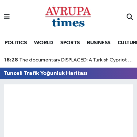
Nöbetçi Eczaneler
Hava Durumu
POLITICS
WORLD
SPORTS
BUSINESS
CULTUR
Namaz Vakitleri
18:28
The documentary DISPLACED: A Turkish Cypriot Story is now available to watch
Trafik Durumu
Tunceli Trafik Yoğunluk Haritası
Süper Lig Puan Durumu ve Fikstür
Tüm Manşetler
Son Dakika Haberleri
Haber Arşivi