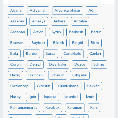
Adana
Adıyaman
Afyonkarahisar
Ağrı
Aksaray
Amasya
Ankara
Antalya
Ardahan
Artvin
Aydın
Balıkesir
Bartın
Batman
Bayburt
Bilecik
Bingöl
Bitlis
Bolu
Burdur
Bursa
Çanakkale
Çankırı
Çorum
Denizli
Diyarbakır
Düzce
Edirne
Elazığ
Erzincan
Erzurum
Eskişehir
Gaziantep
Giresun
Gümüşhane
Hakkâri
Hatay
Iğdır
Isparta
İstanbul
İzmir
Kahramanmaraş
Karabük
Karaman
Kars