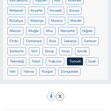
Kastamonu
Kayseri
Kilis
Kırıkkale
Kırklareli
Kırşehir
Kocaeli
Konya
Kütahya
Malatya
Manisa
Mardin
Mersin
Muğla
Muş
Nevşehir
Niğde
Ordu
Osmaniye
Rize
Sakarya
Samsun
Şanlıurfa
Siirt
Sinop
Sivas
Şırnak
Tekirdağ
Tokat
Trabzon
Tunceli
Uşak
Van
Yalova
Yozgat
Zonguldak