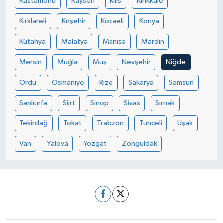
Kastamonu
Kayseri
Kilis
Kırıkkale
Kırklareli
Kırşehir
Kocaeli
Konya
Kütahya
Malatya
Manisa
Mardin
Mersin
Muğla
Muş
Nevşehir
Niğde
Ordu
Osmaniye
Rize
Sakarya
Samsun
Şanlıurfa
Siirt
Sinop
Sivas
Şırnak
Tekirdağ
Tokat
Trabzon
Tunceli
Uşak
Van
Yalova
Yozgat
Zonguldak