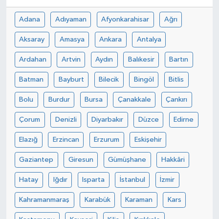
Adana
Adıyaman
Afyonkarahisar
Ağrı
Aksaray
Amasya
Ankara
Antalya
Ardahan
Artvin
Aydın
Balıkesir
Bartın
Batman
Bayburt
Bilecik
Bingöl
Bitlis
Bolu
Burdur
Bursa
Çanakkale
Çankırı
Çorum
Denizli
Diyarbakır
Düzce
Edirne
Elazığ
Erzincan
Erzurum
Eskişehir
Gaziantep
Giresun
Gümüşhane
Hakkâri
Hatay
Iğdır
Isparta
İstanbul
İzmir
Kahramanmaraş
Karabük
Karaman
Kars