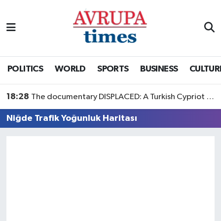
Nöbetçi Eczaneler
Hava Durumu
POLITICS
WORLD
SPORTS
BUSINESS
CULTUR
Namaz Vakitleri
18:28
The documentary DISPLACED: A Turkish Cypriot Story is now available to watch
Trafik Durumu
Niğde Trafik Yoğunluk Haritası
Süper Lig Puan Durumu ve Fikstür
Tüm Manşetler
Son Dakika Haberleri
Haber Arşivi