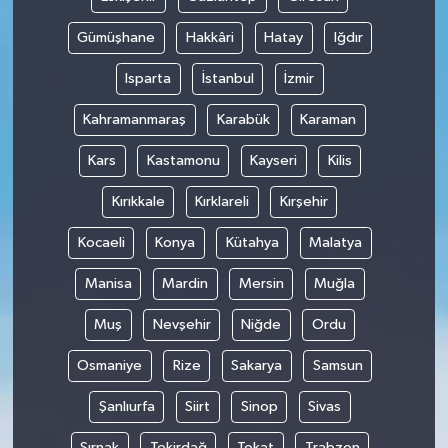
Gümüşhane
Hakkâri
Hatay
Iğdır
Isparta
İstanbul
İzmir
Kahramanmaraş
Karabük
Karaman
Kars
Kastamonu
Kayseri
Kilis
Kırıkkale
Kırklareli
Kırşehir
Kocaeli
Konya
Kütahya
Malatya
Manisa
Mardin
Mersin
Muğla
Muş
Nevşehir
Niğde
Ordu
Osmaniye
Rize
Sakarya
Samsun
Şanlıurfa
Siirt
Sinop
Sivas
Şırnak
Tekirdağ
Tokat
Trabzon