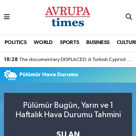
Nöbetçi Eczaneler
Hava Durumu
POLITICS
WORLD
SPORTS
BUSINESS
CULTUR
Namaz Vakitleri
18:28
The documentary DISPLACED: A Turkish Cypriot Story is now available to watch
Trafik Durumu
Pülümür Hava Durumu
Süper Lig Puan Durumu ve Fikstür
Tüm Manşetler
Pülümür Bugün, Yarın ve 1
Haftalık Hava Durumu Tahmini
Son Dakika Haberleri
Haber Arşivi
ŞU AN