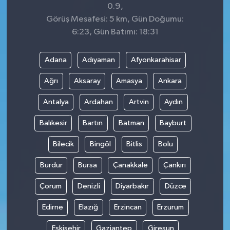
0.9,
Görüş Mesafesi: 5 km, Gün Doğumu:
6:23, Gün Batımı: 18:31
Adana
Adıyaman
Afyonkarahisar
Ağrı
Aksaray
Amasya
Ankara
Antalya
Ardahan
Artvin
Aydın
Balıkesir
Bartın
Batman
Bayburt
Bilecik
Bingöl
Bitlis
Bolu
Burdur
Bursa
Çanakkale
Çankırı
Çorum
Denizli
Diyarbakır
Düzce
Edirne
Elazığ
Erzincan
Erzurum
Eskişehir
Gaziantep
Giresun