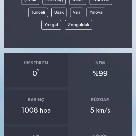
Tunceli
Uşak
Van
Yalova
Yozgat
Zonguldak
HISSEDILEN
NEM
°
0
%99
BASINÇ
RÜZGAR
1008
5
hpa
km/s