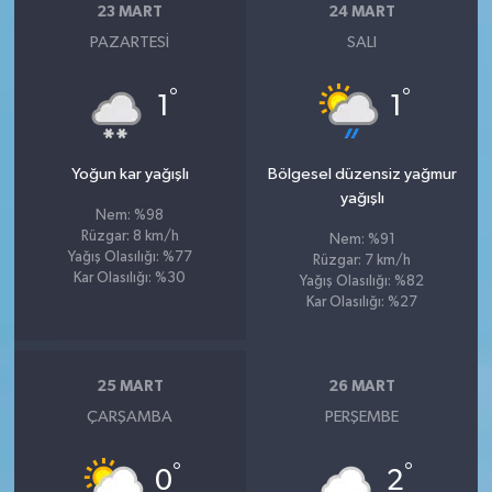
23 MART
24 MART
PAZARTESI
SALI
°
°
1
1
Yoğun kar yağışlı
Bölgesel düzensiz yağmur
yağışlı
Nem: %98
Rüzgar: 8 km/h
Nem: %91
Yağış Olasılığı: %77
Rüzgar: 7 km/h
Kar Olasılığı: %30
Yağış Olasılığı: %82
Kar Olasılığı: %27
25 MART
26 MART
ÇARŞAMBA
PERŞEMBE
°
°
0
2