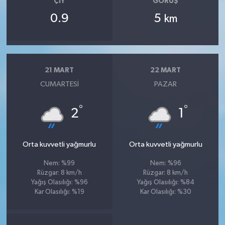
ÇIY
GÖRÜŞ
0.9
5
km
21 MART
22 MART
CUMARTESI
PAZAR
°
°
2
1
Orta kuvvetli yağmurlu
Orta kuvvetli yağmurlu
Nem: %99
Nem: %96
Rüzgar: 8 km/h
Rüzgar: 8 km/h
Yağış Olasılığı: %96
Yağış Olasılığı: %84
Kar Olasılığı: %19
Kar Olasılığı: %30