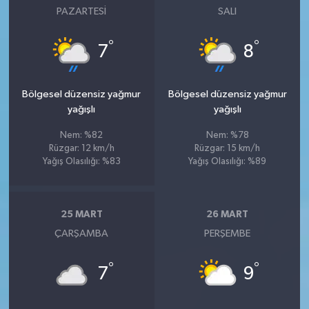
PAZARTESI
SALI
°
°
7
8
Bölgesel düzensiz yağmur
Bölgesel düzensiz yağmur
yağışlı
yağışlı
Nem: %82
Nem: %78
Rüzgar: 12 km/h
Rüzgar: 15 km/h
Yağış Olasılığı: %83
Yağış Olasılığı: %89
25 MART
26 MART
ÇARŞAMBA
PERŞEMBE
°
°
7
9