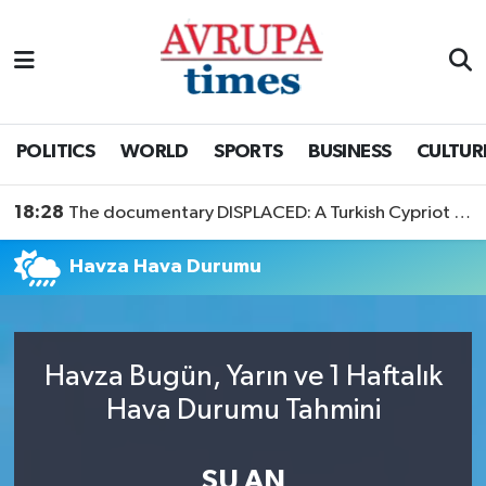
Nöbetçi Eczaneler
Hava Durumu
POLITICS
WORLD
SPORTS
BUSINESS
CULTUR
Namaz Vakitleri
18:28
The documentary DISPLACED: A Turkish Cypriot Story is now available to watch
Trafik Durumu
Havza Hava Durumu
Süper Lig Puan Durumu ve Fikstür
Tüm Manşetler
Havza Bugün, Yarın ve 1 Haftalık
Hava Durumu Tahmini
Son Dakika Haberleri
Haber Arşivi
ŞU AN