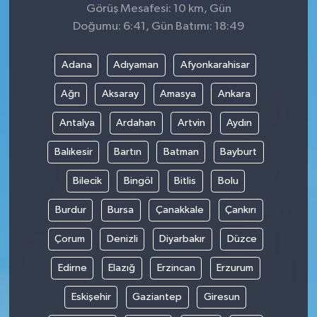
Görüş Mesafesi: 10 km, Gün
Doğumu: 6:41, Gün Batımı: 18:49
Adana
Adıyaman
Afyonkarahisar
Ağrı
Aksaray
Amasya
Ankara
Antalya
Ardahan
Artvin
Aydın
Balıkesir
Bartın
Batman
Bayburt
Bilecik
Bingöl
Bitlis
Bolu
Burdur
Bursa
Çanakkale
Çankırı
Çorum
Denizli
Diyarbakır
Düzce
Edirne
Elazığ
Erzincan
Erzurum
Eskişehir
Gaziantep
Giresun