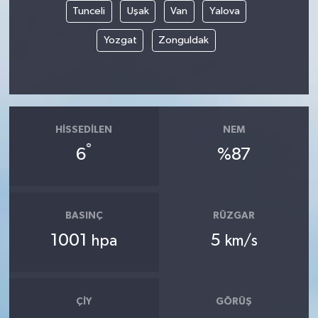
Tunceli
Uşak
Van
Yalova
Yozgat
Zonguldak
HISSEDILEN
NEM
°
6
%87
BASINÇ
RÜZGAR
1001
5
hpa
km/s
ÇIY
GÖRÜŞ