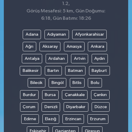
1.2,
Görüş Mesafesi: 5 km, Gün Doğumu:
6:18, Gün Batımı: 18:26
Adana
Adıyaman
Afyonkarahisar
Ağrı
Aksaray
Amasya
Ankara
Antalya
Ardahan
Artvin
Aydın
Balıkesir
Bartın
Batman
Bayburt
Bilecik
Bingöl
Bitlis
Bolu
Burdur
Bursa
Çanakkale
Çankırı
Çorum
Denizli
Diyarbakır
Düzce
Edirne
Elazığ
Erzincan
Erzurum
Eskişehir
Gaziantep
Giresun