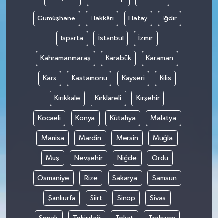
Gümüşhane
Hakkâri
Hatay
Iğdır
Isparta
İstanbul
İzmir
Kahramanmaraş
Karabük
Karaman
Kars
Kastamonu
Kayseri
Kilis
Kırıkkale
Kırklareli
Kırşehir
Kocaeli
Konya
Kütahya
Malatya
Manisa
Mardin
Mersin
Muğla
Muş
Nevşehir
Niğde
Ordu
Osmaniye
Rize
Sakarya
Samsun
Şanlıurfa
Siirt
Sinop
Sivas
Şırnak
Tekirdağ
Tokat
Trabzon