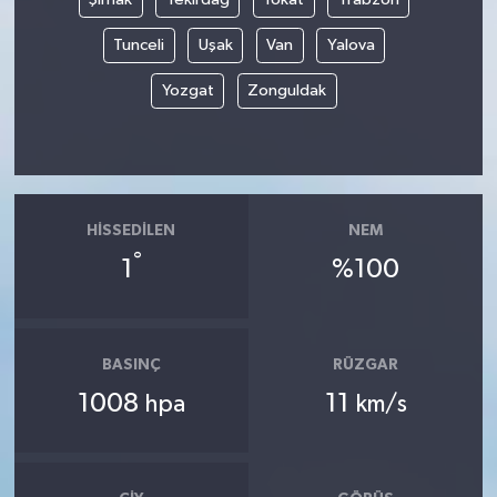
Tunceli
Uşak
Van
Yalova
Yozgat
Zonguldak
HISSEDILEN
NEM
°
1
%100
BASINÇ
RÜZGAR
1008
11
hpa
km/s