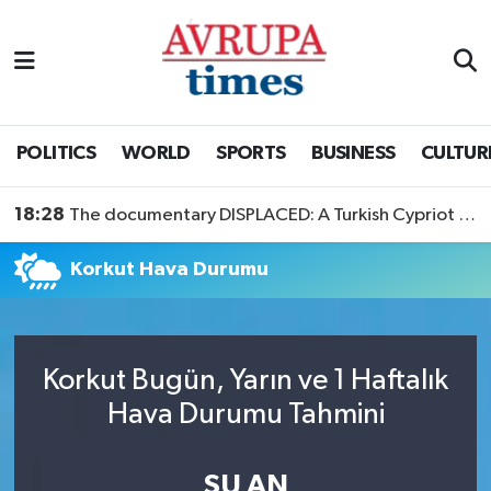
Nöbetçi Eczaneler
Hava Durumu
POLITICS
WORLD
SPORTS
BUSINESS
CULTUR
Namaz Vakitleri
18:28
The documentary DISPLACED: A Turkish Cypriot Story is now available to watch
Trafik Durumu
Korkut Hava Durumu
Süper Lig Puan Durumu ve Fikstür
Tüm Manşetler
Korkut Bugün, Yarın ve 1 Haftalık
Hava Durumu Tahmini
Son Dakika Haberleri
Haber Arşivi
ŞU AN