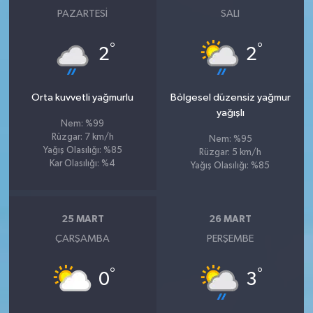
PAZARTESI
SALI
°
°
2
2
Orta kuvvetli yağmurlu
Bölgesel düzensiz yağmur
yağışlı
Nem: %99
Rüzgar: 7 km/h
Nem: %95
Yağış Olasılığı: %85
Rüzgar: 5 km/h
Kar Olasılığı: %4
Yağış Olasılığı: %85
25 MART
26 MART
ÇARŞAMBA
PERŞEMBE
°
°
0
3