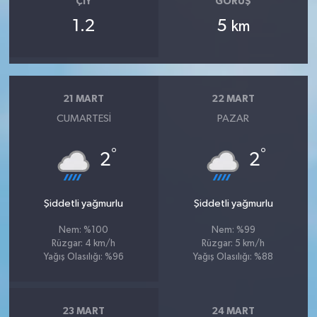
ÇIY
GÖRÜŞ
1.2
5
km
21 MART
22 MART
CUMARTESI
PAZAR
°
°
2
2
Şiddetli yağmurlu
Şiddetli yağmurlu
Nem: %100
Nem: %99
Rüzgar: 4 km/h
Rüzgar: 5 km/h
Yağış Olasılığı: %96
Yağış Olasılığı: %88
23 MART
24 MART