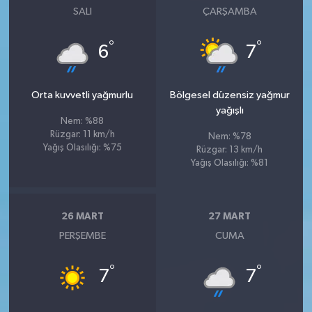
SALI
ÇARŞAMBA
°
°
6
7
Orta kuvvetli yağmurlu
Bölgesel düzensiz yağmur
yağışlı
Nem: %88
Rüzgar: 11 km/h
Nem: %78
Yağış Olasılığı: %75
Rüzgar: 13 km/h
Yağış Olasılığı: %81
26 MART
27 MART
PERŞEMBE
CUMA
°
°
7
7