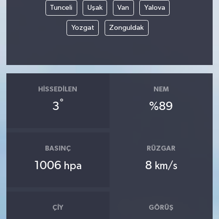
Tunceli
Uşak
Van
Yalova
Yozgat
Zonguldak
HISSEDILEN
NEM
°
3
%89
BASINÇ
RÜZGAR
1006
8
hpa
km/s
ÇIY
GÖRÜŞ