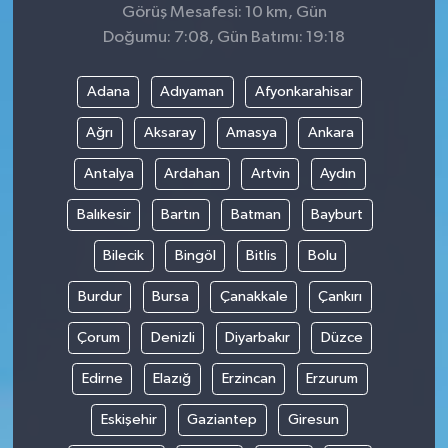
Görüş Mesafesi: 10 km, Gün
Doğumu: 7:08, Gün Batımı: 19:18
Adana
Adıyaman
Afyonkarahisar
Ağrı
Aksaray
Amasya
Ankara
Antalya
Ardahan
Artvin
Aydın
Balıkesir
Bartın
Batman
Bayburt
Bilecik
Bingöl
Bitlis
Bolu
Burdur
Bursa
Çanakkale
Çankırı
Çorum
Denizli
Diyarbakır
Düzce
Edirne
Elazığ
Erzincan
Erzurum
Eskişehir
Gaziantep
Giresun