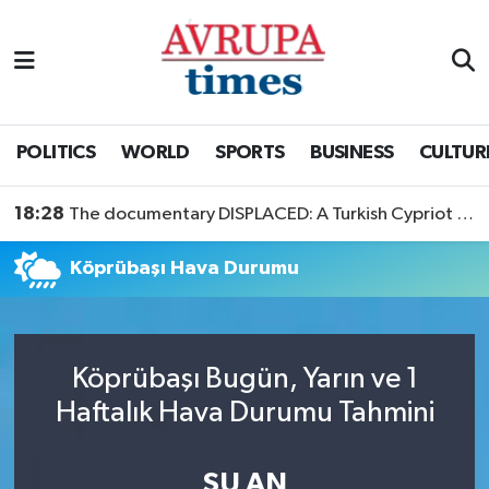
Nöbetçi Eczaneler
Hava Durumu
POLITICS
WORLD
SPORTS
BUSINESS
CULTUR
Namaz Vakitleri
18:28
The documentary DISPLACED: A Turkish Cypriot Story is now available to watch
Trafik Durumu
Köprübaşı Hava Durumu
Süper Lig Puan Durumu ve Fikstür
Tüm Manşetler
Köprübaşı Bugün, Yarın ve 1
Haftalık Hava Durumu Tahmini
Son Dakika Haberleri
Haber Arşivi
ŞU AN