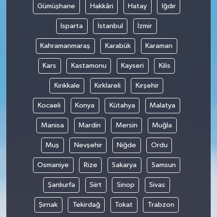
Gümüşhane
Hakkâri
Hatay
Iğdır
Isparta
İstanbul
İzmir
Kahramanmaraş
Karabük
Karaman
Kars
Kastamonu
Kayseri
Kilis
Kırıkkale
Kırklareli
Kırşehir
Kocaeli
Konya
Kütahya
Malatya
Manisa
Mardin
Mersin
Muğla
Muş
Nevşehir
Niğde
Ordu
Osmaniye
Rize
Sakarya
Samsun
Şanlıurfa
Siirt
Sinop
Sivas
Şırnak
Tekirdağ
Tokat
Trabzon