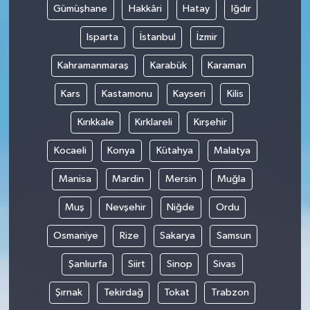
Gümüşhane
Hakkâri
Hatay
Iğdır
Isparta
İstanbul
İzmir
Kahramanmaraş
Karabük
Karaman
Kars
Kastamonu
Kayseri
Kilis
Kırıkkale
Kırklareli
Kırşehir
Kocaeli
Konya
Kütahya
Malatya
Manisa
Mardin
Mersin
Muğla
Muş
Nevşehir
Niğde
Ordu
Osmaniye
Rize
Sakarya
Samsun
Şanlıurfa
Siirt
Sinop
Sivas
Şırnak
Tekirdağ
Tokat
Trabzon