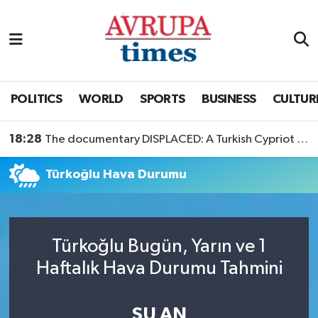
Nöbetçi Eczaneler
Hava Durumu
POLITICS
WORLD
SPORTS
BUSINESS
CULTUR
Namaz Vakitleri
18:28
The documentary DISPLACED: A Turkish Cypriot Story is now available to watch
Trafik Durumu
Türkoğlu Hava Durumu
Süper Lig Puan Durumu ve Fikstür
Tüm Manşetler
Türkoğlu Bugün, Yarın ve 1
Haftalık Hava Durumu Tahmini
Son Dakika Haberleri
Haber Arşivi
ŞU AN