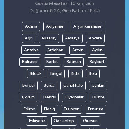
Görüş Mesafesi: 10 km, Gün
Doğumu: 6:34, Gün Batımı: 18:45
Adana
Adıyaman
Afyonkarahisar
Ağrı
Aksaray
Amasya
Ankara
Antalya
Ardahan
Artvin
Aydın
Balıkesir
Bartın
Batman
Bayburt
Bilecik
Bingöl
Bitlis
Bolu
Burdur
Bursa
Çanakkale
Çankırı
Çorum
Denizli
Diyarbakır
Düzce
Edirne
Elazığ
Erzincan
Erzurum
Eskişehir
Gaziantep
Giresun