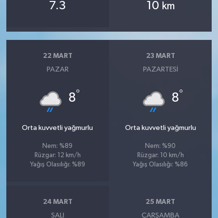
7.3
10
km
22 MART
23 MART
PAZAR
PAZARTESI
°
°
8
8
Orta kuvvetli yağmurlu
Orta kuvvetli yağmurlu
Nem: %89
Nem: %90
Rüzgar: 12 km/h
Rüzgar: 10 km/h
Yağış Olasılığı: %89
Yağış Olasılığı: %86
24 MART
25 MART
SALI
ÇARŞAMBA