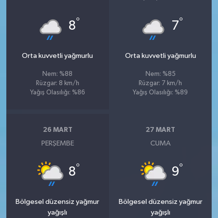
°
°
8
7
Orta kuvvetli yağmurlu
Orta kuvvetli yağmurlu
Nem: %88
Nem: %85
Rüzgar: 8 km/h
Rüzgar: 7 km/h
Yağış Olasılığı: %86
Yağış Olasılığı: %89
26 MART
27 MART
PERŞEMBE
CUMA
°
°
8
9
Bölgesel düzensiz yağmur
Bölgesel düzensiz yağmur
yağışlı
yağışlı