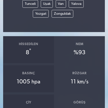
Tunceli
Uşak
Van
Yalova
Yozgat
Zonguldak
HISSEDILEN
NEM
°
8
%93
BASINÇ
RÜZGAR
1005
11
hpa
km/s
ÇIY
GÖRÜŞ