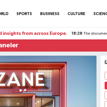
RLD
SPORTS
BUSINESS
CULTURE
SCIEN
 insights from across Europe.
18:28
The documentary DI
aneler
İ