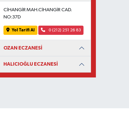
CİHANGİR MAH.CİHANGİR CAD.
NO:37D
Yol Tarifi Al
0 (212) 251 26 83
OZAN ECZANESİ
HALICIOĞLU ECZANESİ