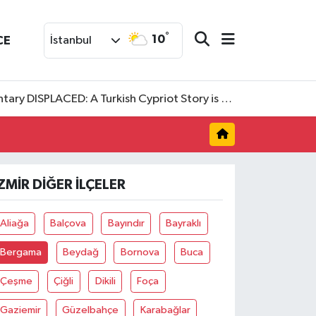
°
10
CE
İstanbul
SPLACED: A Turkish Cypriot Story is now available to watch
ZMIR DIĞER İLÇELER
Aliağa
Balçova
Bayındır
Bayraklı
Bergama
Beydağ
Bornova
Buca
Çeşme
Çiğli
Dikili
Foça
Gaziemir
Güzelbahçe
Karabağlar