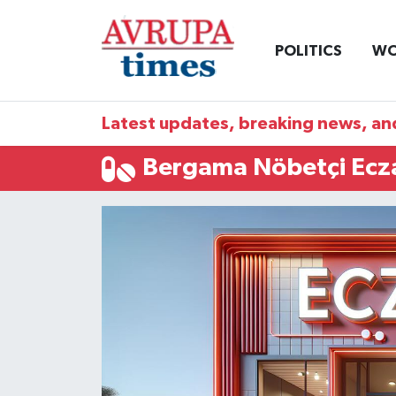
POLITICS
WO
Nöbetçi Eczaneler
Hava Durumu
Latest updates, breaking news, and
Namaz Vakitleri
Bergama Nöbetçi Ecz
Trafik Durumu
Süper Lig Puan Durumu ve Fikstür
Tüm Manşetler
Son Dakika Haberleri
Haber Arşivi