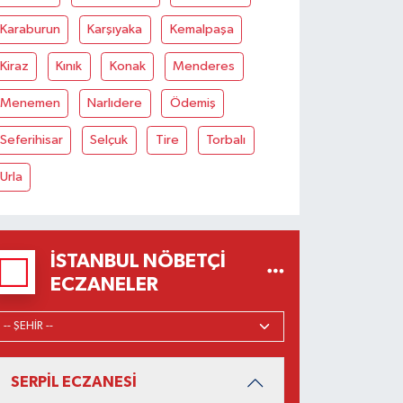
Karaburun
Karşıyaka
Kemalpaşa
Kiraz
Kınık
Konak
Menderes
Menemen
Narlıdere
Ödemiş
Seferihisar
Selçuk
Tire
Torbalı
Urla
İSTANBUL NÖBETÇI
ECZANELER
SERPİL ECZANESİ