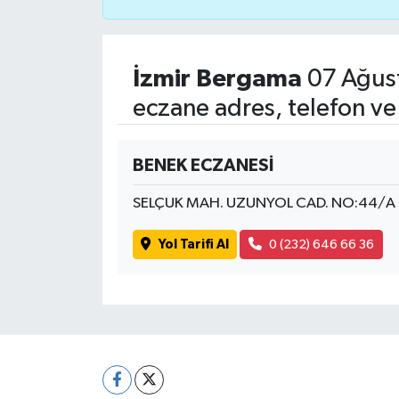
İzmir Bergama
07 Ağus
eczane adres, telefon ve
BENEK ECZANESİ
SELÇUK MAH. UZUNYOL CAD. NO:44/
Yol Tarifi Al
0 (232) 646 66 36