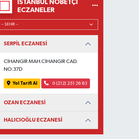
İSTANBUL NÖBETÇI
ECZANELER
SERPİL ECZANESİ
CİHANGİR MAH.CİHANGİR CAD.
NO:37D
Yol Tarifi Al
0 (212) 251 26 83
OZAN ECZANESİ
HALICIOĞLU ECZANESİ