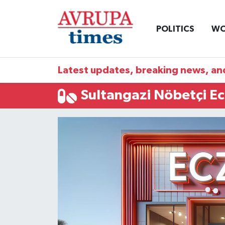
POLITICS
WO
Nöbetçi Eczaneler
Hava Durumu
Latest updates, breaking news, and
Namaz Vakitleri
Sultangazi Nöbetçi E
Trafik Durumu
Süper Lig Puan Durumu ve Fikstür
Tüm Manşetler
Son Dakika Haberleri
Haber Arşivi