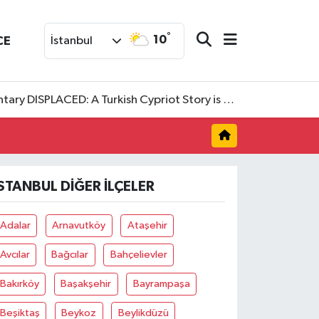
°
10
CE
İstanbul
SPLACED: A Turkish Cypriot Story is now available to watch
İSTANBUL DIĞER İLÇELER
Adalar
Arnavutköy
Ataşehir
Avcılar
Bağcılar
Bahçelievler
Bakırköy
Başakşehir
Bayrampaşa
Beşiktaş
Beykoz
Beylikdüzü