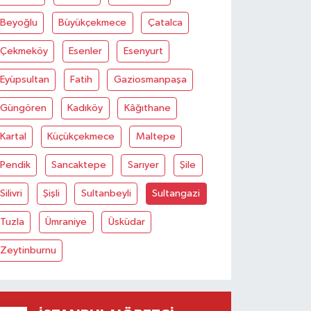
Beyoğlu
Büyükçekmece
Çatalca
Çekmeköy
Esenler
Esenyurt
Eyüpsultan
Fatih
Gaziosmanpaşa
Güngören
Kadıköy
Kâğıthane
Kartal
Küçükçekmece
Maltepe
Pendik
Sancaktepe
Sarıyer
Şile
Silivri
Şişli
Sultanbeyli
Sultangazi
Tuzla
Ümraniye
Üsküdar
Zeytinburnu