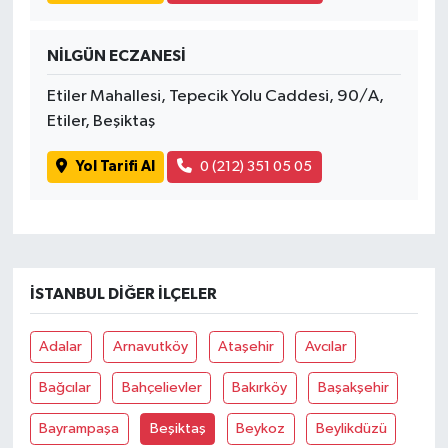
NİLGÜN ECZANESİ
Etiler Mahallesi, Tepecik Yolu Caddesi, 90/A,
Etiler, Beşiktaş
Yol Tarifi Al
0 (212) 351 05 05
İSTANBUL DIĞER İLÇELER
Adalar
Arnavutköy
Ataşehir
Avcılar
Bağcılar
Bahçelievler
Bakırköy
Başakşehir
Bayrampaşa
Beşiktaş
Beykoz
Beylikdüzü