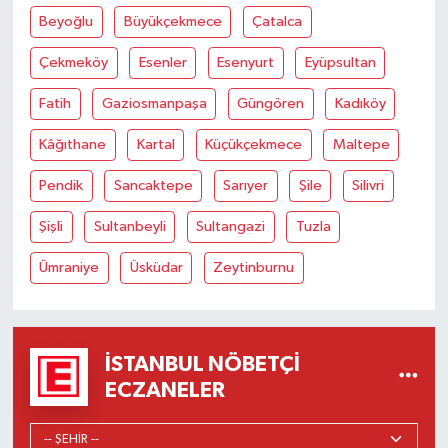
Beyoğlu
Büyükçekmece
Çatalca
Çekmeköy
Esenler
Esenyurt
Eyüpsultan
Fatih
Gaziosmanpaşa
Güngören
Kadıköy
Kâğıthane
Kartal
Küçükçekmece
Maltepe
Pendik
Sancaktepe
Sarıyer
Şile
Silivri
Şişli
Sultanbeyli
Sultangazi
Tuzla
Ümraniye
Üsküdar
Zeytinburnu
İSTANBUL NÖBETÇI
ECZANELER