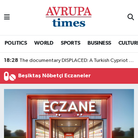
Nöbetçi Eczaneler
Hava Durumu
POLITICS
WORLD
SPORTS
BUSINESS
CULTUR
Namaz Vakitleri
18:28
The documentary DISPLACED: A Turkish Cypriot Story is now available to watch
Trafik Durumu
Beşiktaş Nöbetçi Eczaneler
Süper Lig Puan Durumu ve Fikstür
Tüm Manşetler
Son Dakika Haberleri
Haber Arşivi