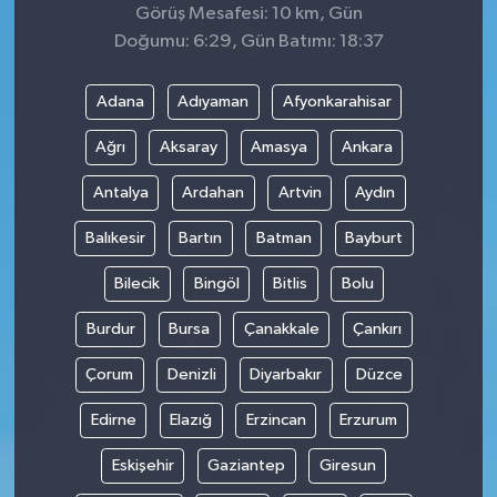
Görüş Mesafesi: 10 km, Gün
Doğumu: 6:29, Gün Batımı: 18:37
Adana
Adıyaman
Afyonkarahisar
Ağrı
Aksaray
Amasya
Ankara
Antalya
Ardahan
Artvin
Aydın
Balıkesir
Bartın
Batman
Bayburt
Bilecik
Bingöl
Bitlis
Bolu
Burdur
Bursa
Çanakkale
Çankırı
Çorum
Denizli
Diyarbakır
Düzce
Edirne
Elazığ
Erzincan
Erzurum
Eskişehir
Gaziantep
Giresun