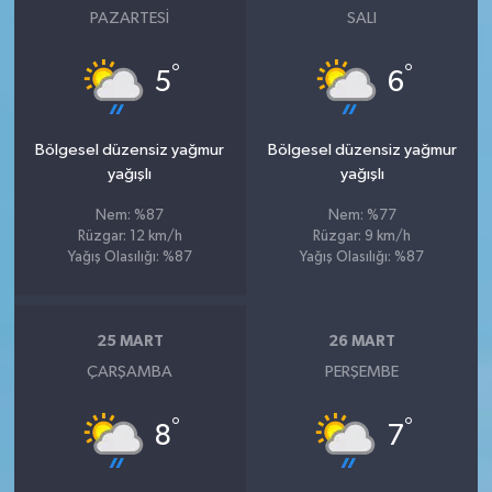
PAZARTESI
SALI
°
°
5
6
Bölgesel düzensiz yağmur
Bölgesel düzensiz yağmur
yağışlı
yağışlı
Nem: %87
Nem: %77
Rüzgar: 12 km/h
Rüzgar: 9 km/h
Yağış Olasılığı: %87
Yağış Olasılığı: %87
25 MART
26 MART
ÇARŞAMBA
PERŞEMBE
°
°
8
7