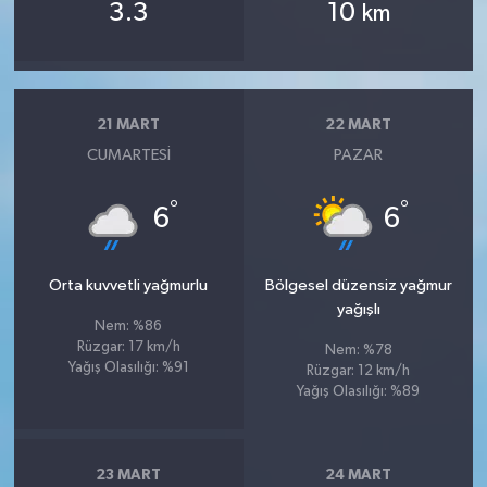
3.3
10
km
21 MART
22 MART
CUMARTESI
PAZAR
°
°
6
6
Orta kuvvetli yağmurlu
Bölgesel düzensiz yağmur
yağışlı
Nem: %86
Rüzgar: 17 km/h
Nem: %78
Yağış Olasılığı: %91
Rüzgar: 12 km/h
Yağış Olasılığı: %89
23 MART
24 MART