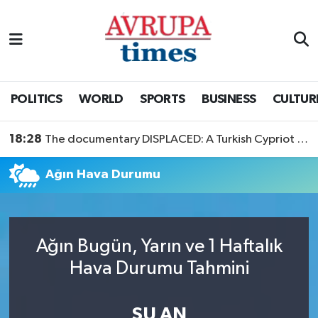
Nöbetçi Eczaneler
Hava Durumu
POLITICS
WORLD
SPORTS
BUSINESS
CULTUR
Namaz Vakitleri
18:28
The documentary DISPLACED: A Turkish Cypriot Story is now available to watch
Trafik Durumu
Ağın Hava Durumu
Süper Lig Puan Durumu ve Fikstür
Tüm Manşetler
Ağın Bugün, Yarın ve 1 Haftalık
Hava Durumu Tahmini
Son Dakika Haberleri
Haber Arşivi
ŞU AN