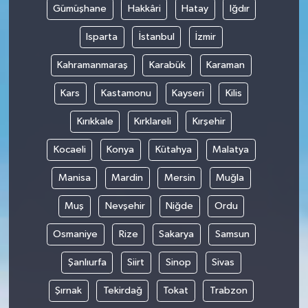
Gümüşhane
Hakkâri
Hatay
Iğdır
Isparta
İstanbul
İzmir
Kahramanmaraş
Karabük
Karaman
Kars
Kastamonu
Kayseri
Kilis
Kırıkkale
Kırklareli
Kırşehir
Kocaeli
Konya
Kütahya
Malatya
Manisa
Mardin
Mersin
Muğla
Muş
Nevşehir
Niğde
Ordu
Osmaniye
Rize
Sakarya
Samsun
Şanlıurfa
Siirt
Sinop
Sivas
Şırnak
Tekirdağ
Tokat
Trabzon