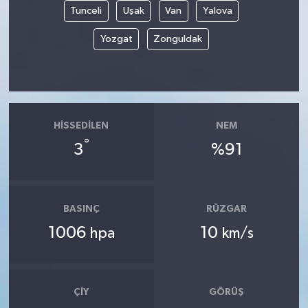
Tunceli
Uşak
Van
Yalova
Yozgat
Zonguldak
HISSEDILEN
NEM
°
3
%91
BASINÇ
RÜZGAR
1006
10
hpa
km/s
ÇIY
GÖRÜŞ