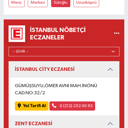
Meriç
Merkez
Süloğlu
Uzunköprü
İSTANBUL NÖBETÇI
ECZANELER
İSTANBUL CİTY ECZANESİ
GÜMÜŞSUYU,ÖMER AVNİ MAH.İNÖNÜ
CAD.NO:32/2
Yol Tarifi Al
0 (212) 252 00 93
ZENT ECZANESİ