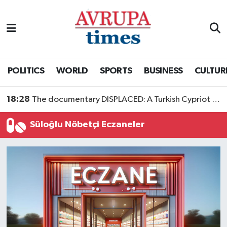
Nöbetçi Eczaneler
Hava Durumu
POLITICS
WORLD
SPORTS
BUSINESS
CULTUR
Namaz Vakitleri
18:28
The documentary DISPLACED: A Turkish Cypriot Story is now available to watch
Trafik Durumu
Süloğlu Nöbetçi Eczaneler
Süper Lig Puan Durumu ve Fikstür
Tüm Manşetler
Son Dakika Haberleri
Haber Arşivi