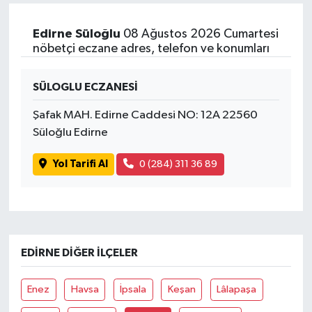
Edirne Süloğlu
08 Ağustos 2026 Cumartesi
nöbetçi eczane adres, telefon ve konumları
SÜLOGLU ECZANESİ
Şafak MAH. Edirne Caddesi NO: 12A 22560
Süloğlu Edirne
Yol Tarifi Al
0 (284) 311 36 89
EDIRNE DIĞER İLÇELER
Enez
Havsa
İpsala
Keşan
Lâlapaşa