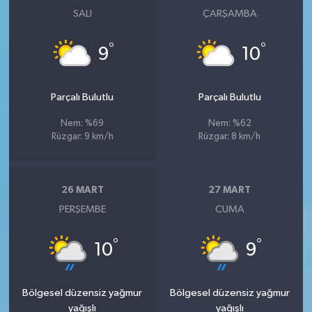
SALI
ÇARŞAMBA
°
°
9
10
Parçalı Bulutlu
Parçalı Bulutlu
Nem: %69
Nem: %62
Rüzgar: 9 km/h
Rüzgar: 8 km/h
26 MART
27 MART
PERŞEMBE
CUMA
°
°
10
9
Bölgesel düzensiz yağmur
Bölgesel düzensiz yağmur
yağışlı
yağışlı