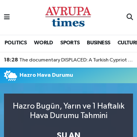
Nöbetçi Eczaneler
Hava Durumu
POLITICS
WORLD
SPORTS
BUSINESS
CULTUR
Namaz Vakitleri
18:28
The documentary DISPLACED: A Turkish Cypriot Story is now available to watch
Trafik Durumu
Hazro Hava Durumu
Süper Lig Puan Durumu ve Fikstür
Tüm Manşetler
Hazro Bugün, Yarın ve 1 Haftalık
Hava Durumu Tahmini
Son Dakika Haberleri
Haber Arşivi
ŞU AN