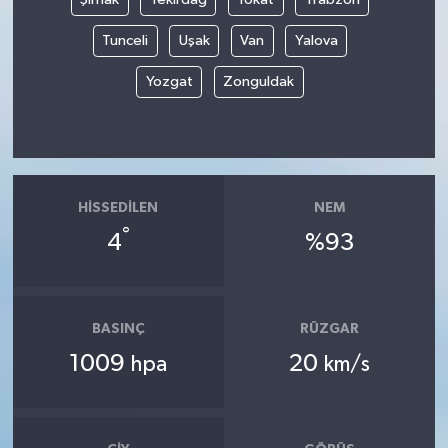
Tunceli
Uşak
Van
Yalova
Yozgat
Zonguldak
HISSEDILEN
NEM
°
4
%93
BASINÇ
RÜZGAR
1009
20
hpa
km/s