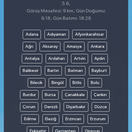
5.6,
Görüş Mesafesi: 9 km, Gün Doğumu:
6:18, Gün Batımı: 18:28
Adana
Adıyaman
Afyonkarahisar
Ağrı
Aksaray
Amasya
Ankara
Antalya
Ardahan
Artvin
Aydın
Balıkesir
Bartın
Batman
Bayburt
Bilecik
Bingöl
Bitlis
Bolu
Burdur
Bursa
Çanakkale
Çankırı
Çorum
Denizli
Diyarbakır
Düzce
Edirne
Elazığ
Erzincan
Erzurum
Eskişehir
Gaziantep
Giresun