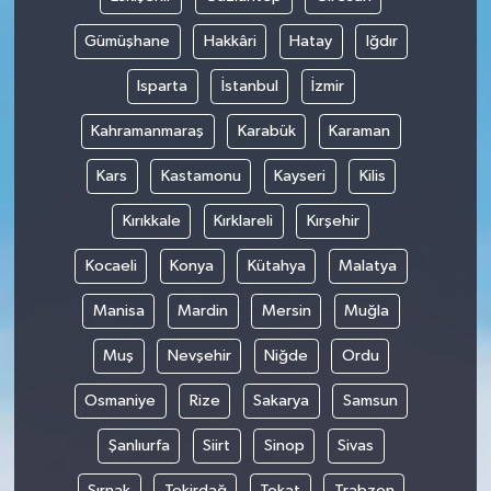
Gümüşhane
Hakkâri
Hatay
Iğdır
Isparta
İstanbul
İzmir
Kahramanmaraş
Karabük
Karaman
Kars
Kastamonu
Kayseri
Kilis
Kırıkkale
Kırklareli
Kırşehir
Kocaeli
Konya
Kütahya
Malatya
Manisa
Mardin
Mersin
Muğla
Muş
Nevşehir
Niğde
Ordu
Osmaniye
Rize
Sakarya
Samsun
Şanlıurfa
Siirt
Sinop
Sivas
Şırnak
Tekirdağ
Tokat
Trabzon