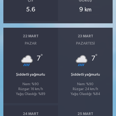
ÇIY
GÖRÜŞ
5.6
9
km
22 MART
23 MART
PAZAR
PAZARTESI
°
°
7
7
Şiddetli yağmurlu
Şiddetli yağmurlu
Nem: %90
Nem: %90
Rüzgar: 16 km/h
Rüzgar: 24 km/h
Yağış Olasılığı: %89
Yağış Olasılığı: %84
24 MART
25 MART