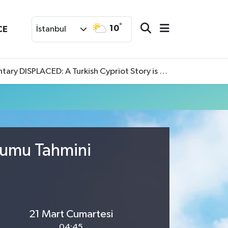
°
10
CE
İstanbul
SPLACED: A Turkish Cypriot Story is now available to watch
rumu Tahmini
21 Mart Cumartesi
04:45