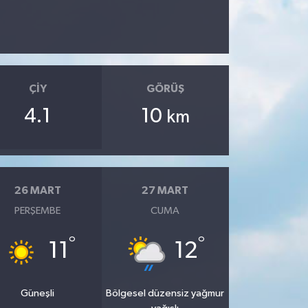
ÇIY
GÖRÜŞ
4.1
10
km
26 MART
27 MART
PERŞEMBE
CUMA
°
°
11
12
Güneşli
Bölgesel düzensiz yağmur