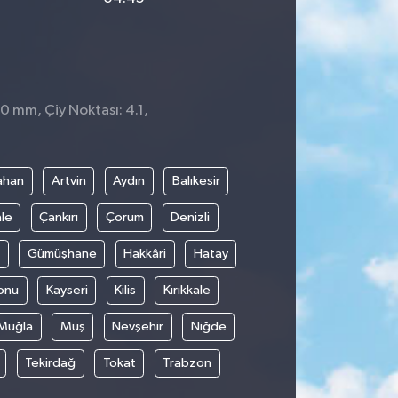
 0 mm, Çiy Noktası: 4.1,
ahan
Artvin
Aydın
Balıkesir
le
Çankırı
Çorum
Denizli
Gümüşhane
Hakkâri
Hatay
onu
Kayseri
Kilis
Kırıkkale
Muğla
Muş
Nevşehir
Niğde
Tekirdağ
Tokat
Trabzon