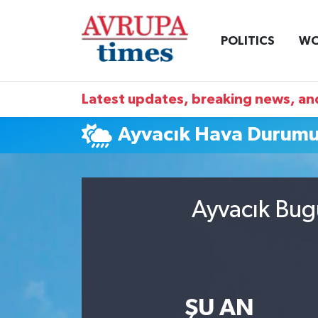
POLITICS
WO
Nöbetçi Eczaneler
Hava Durumu
Latest updates, breaking news, and
Namaz Vakitleri
Ayvacık Hava Durum
Trafik Durumu
Süper Lig Puan Durumu ve Fikstür
Ayvacık Bug
Tüm Manşetler
Son Dakika Haberleri
ŞU AN
Haber Arşivi