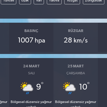
Tunceli
Uşak
Van
Yalova
Yozgat
Zonguldak
BASINÇ
RÜZGAR
1007
28
hpa
km/s
24 MART
25 MART
SALI
ÇARŞAMBA
°
°
9
10
ağmur
Bölgesel düzensiz yağmur
Bölgesel düzensiz yağmur