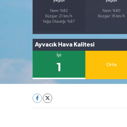
yağışlı
yağışlı
Nem: %82
Nem: %80
Rüzgar: 21 km/h
Rüzgar: 16 km/h
Yağış Olasılığı: %87
Ayvacık Hava Kalitesi
İyi
1
Orta