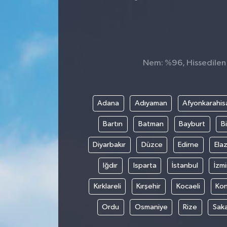
Nem: %96, Hissedilen S
Adana
Adıyaman
Afyonkarahis
Bartın
Batman
Bayburt
Bi
Diyarbakır
Düzce
Edirne
Elaz
Iğdır
Isparta
İstanbul
İzmi
Kırklareli
Kırşehir
Kocaeli
Ko
Ordu
Osmaniye
Rize
Sak