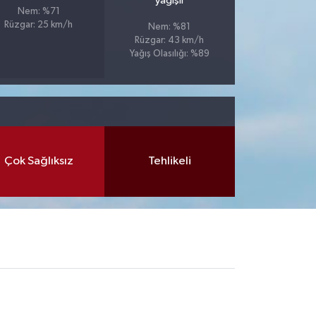
yağışlı
Nem: %71
Rüzgar: 25 km/h
Nem: %81
Rüzgar: 43 km/h
Yağış Olasılığı: %89
Çok Sağlıksız
Tehlikeli