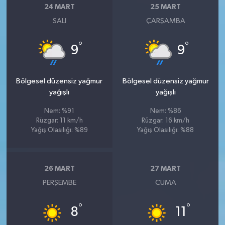
24 MART
25 MART
SALI
ÇARŞAMBA
°
°
9
9
Bölgesel düzensiz yağmur
Bölgesel düzensiz yağmur
yağışlı
yağışlı
Nem: %91
Nem: %86
Rüzgar: 11 km/h
Rüzgar: 16 km/h
Yağış Olasılığı: %89
Yağış Olasılığı: %88
26 MART
27 MART
PERŞEMBE
CUMA
°
°
8
11