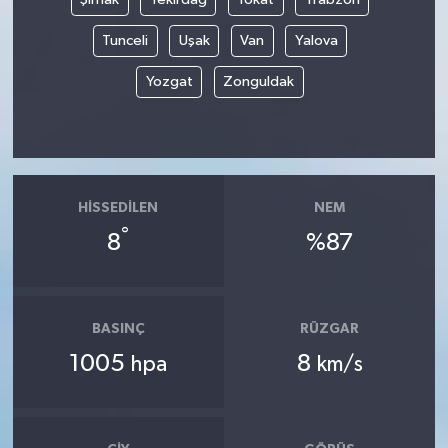
Tunceli
Uşak
Van
Yalova
Yozgat
Zonguldak
HISSEDILEN
NEM
°
8
%87
BASINÇ
RÜZGAR
1005
8
hpa
km/s