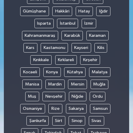
Gümüşhane
Hakkâri
Hatay
Iğdır
Isparta
İstanbul
İzmir
Kahramanmaraş
Karabük
Karaman
Kars
Kastamonu
Kayseri
Kilis
Kırıkkale
Kırklareli
Kırşehir
Kocaeli
Konya
Kütahya
Malatya
Manisa
Mardin
Mersin
Muğla
Muş
Nevşehir
Niğde
Ordu
Osmaniye
Rize
Sakarya
Samsun
Şanlıurfa
Siirt
Sinop
Sivas
Şırnak
Tekirdağ
Tokat
Trabzon