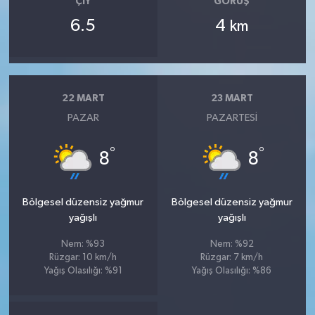
ÇIY
GÖRÜŞ
6.5
4
km
22 MART
23 MART
PAZAR
PAZARTESI
°
°
8
8
Bölgesel düzensiz yağmur
Bölgesel düzensiz yağmur
yağışlı
yağışlı
Nem: %93
Nem: %92
Rüzgar: 10 km/h
Rüzgar: 7 km/h
Yağış Olasılığı: %91
Yağış Olasılığı: %86