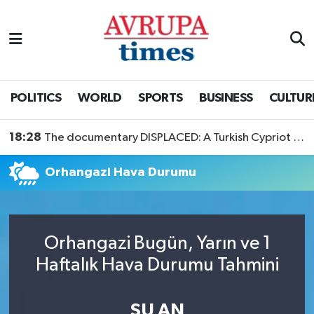
Nöbetçi Eczaneler
Hava Durumu
POLITICS
WORLD
SPORTS
BUSINESS
CULTUR
Namaz Vakitleri
18:28
The documentary DISPLACED: A Turkish Cypriot Story is now available to watch
Trafik Durumu
Orhangazi Hava Durumu
Süper Lig Puan Durumu ve Fikstür
Tüm Manşetler
Orhangazi Bugün, Yarın ve 1
Haftalık Hava Durumu Tahmini
Son Dakika Haberleri
Haber Arşivi
ŞU AN