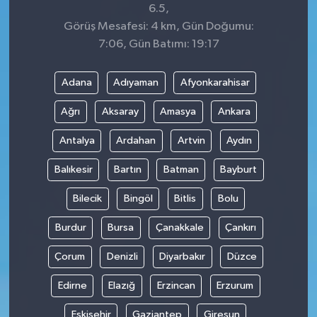
6.5,
Görüş Mesafesi: 4 km, Gün Doğumu:
7:06, Gün Batımı: 19:17
Adana
Adıyaman
Afyonkarahisar
Ağrı
Aksaray
Amasya
Ankara
Antalya
Ardahan
Artvin
Aydın
Balıkesir
Bartın
Batman
Bayburt
Bilecik
Bingöl
Bitlis
Bolu
Burdur
Bursa
Çanakkale
Çankırı
Çorum
Denizli
Diyarbakır
Düzce
Edirne
Elazığ
Erzincan
Erzurum
Eskişehir
Gaziantep
Giresun