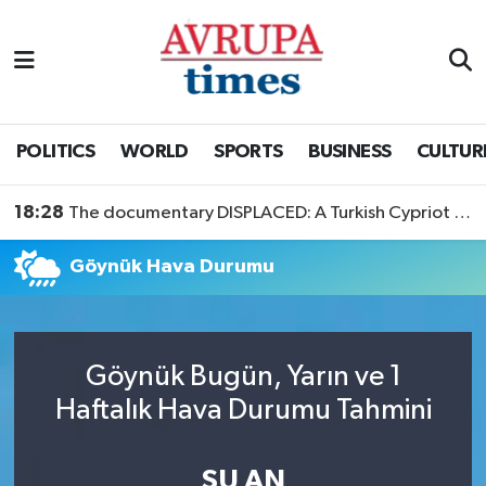
Nöbetçi Eczaneler
Hava Durumu
POLITICS
WORLD
SPORTS
BUSINESS
CULTUR
Namaz Vakitleri
18:28
The documentary DISPLACED: A Turkish Cypriot Story is now available to watch
Trafik Durumu
Göynük Hava Durumu
Süper Lig Puan Durumu ve Fikstür
Tüm Manşetler
Göynük Bugün, Yarın ve 1
Haftalık Hava Durumu Tahmini
Son Dakika Haberleri
Haber Arşivi
ŞU AN