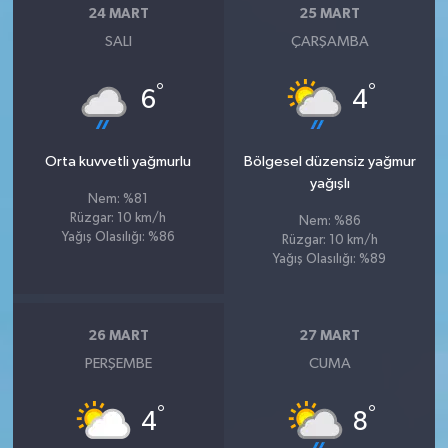
24 MART
25 MART
SALI
ÇARŞAMBA
°
°
6
4
Orta kuvvetli yağmurlu
Bölgesel düzensiz yağmur
yağışlı
Nem: %81
Rüzgar: 10 km/h
Nem: %86
Yağış Olasılığı: %86
Rüzgar: 10 km/h
Yağış Olasılığı: %89
26 MART
27 MART
PERŞEMBE
CUMA
°
°
4
8