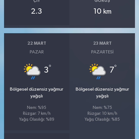
ÇIY
GÖRÜŞ
2.3
10
km
22 MART
23 MART
PAZAR
PAZARTESI
°
°
3
7
Bölgesel düzensiz yağmur
Bölgesel düzensiz yağmur
yağışlı
yağışlı
Nem: %95
Nem: %75
Rüzgar: 7 km/h
Rüzgar: 10 km/h
Yağış Olasılığı: %89
Yağış Olasılığı: %85