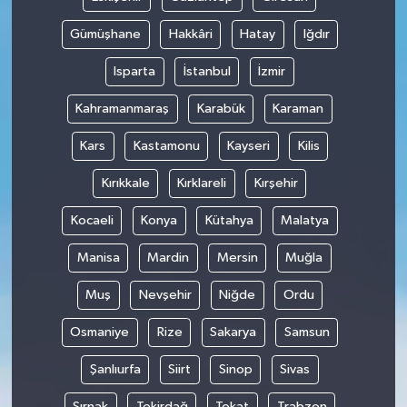
Gümüşhane
Hakkâri
Hatay
Iğdır
Isparta
İstanbul
İzmir
Kahramanmaraş
Karabük
Karaman
Kars
Kastamonu
Kayseri
Kilis
Kırıkkale
Kırklareli
Kırşehir
Kocaeli
Konya
Kütahya
Malatya
Manisa
Mardin
Mersin
Muğla
Muş
Nevşehir
Niğde
Ordu
Osmaniye
Rize
Sakarya
Samsun
Şanlıurfa
Siirt
Sinop
Sivas
Şırnak
Tekirdağ
Tokat
Trabzon