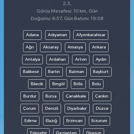
2.3,
Görüş Mesafesi: 10 km, Gün
Doğumu: 6:57, Gün Batımı: 19:08
Adana
Adıyaman
Afyonkarahisar
Ağrı
Aksaray
Amasya
Ankara
Antalya
Ardahan
Artvin
Aydın
Balıkesir
Bartın
Batman
Bayburt
Bilecik
Bingöl
Bitlis
Bolu
Burdur
Bursa
Çanakkale
Çankırı
Çorum
Denizli
Diyarbakır
Düzce
Edirne
Elazığ
Erzincan
Erzurum
Eskişehir
Gaziantep
Giresun