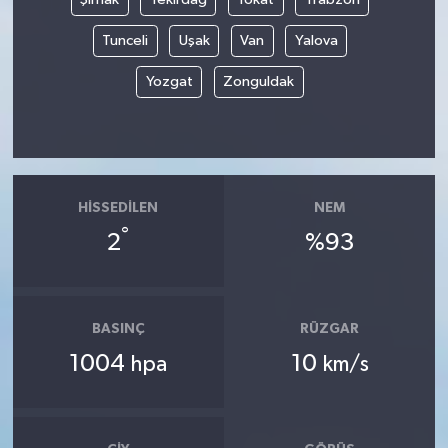
Tunceli
Uşak
Van
Yalova
Yozgat
Zonguldak
HISSEDILEN
NEM
°
2
%93
BASINÇ
RÜZGAR
1004
10
hpa
km/s