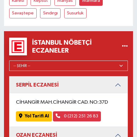
Karesi
Kepsut
Manyas
Marmara
Savaştepe
Sındırgı
Susurluk
İSTANBUL NÖBETÇI
ECZANELER
SERPİL ECZANESİ
CİHANGİR MAH.CİHANGİR CAD. NO:37D
Yol Tarifi Al
0 (212) 251 26 83
OZAN ECZANESİ