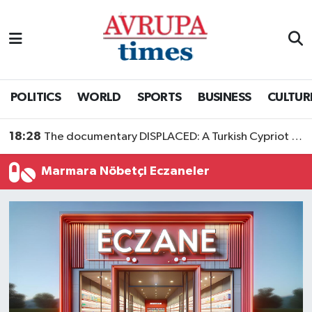
Nöbetçi Eczaneler
Hava Durumu
POLITICS
WORLD
SPORTS
BUSINESS
CULTUR
Namaz Vakitleri
18:28
The documentary DISPLACED: A Turkish Cypriot Story is now available to watch
Trafik Durumu
Marmara Nöbetçi Eczaneler
Süper Lig Puan Durumu ve Fikstür
Tüm Manşetler
Son Dakika Haberleri
Haber Arşivi