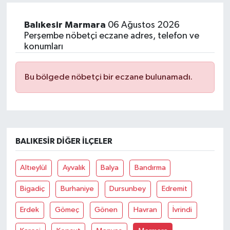
Balıkesir Marmara
06 Ağustos 2026
Perşembe nöbetçi eczane adres, telefon ve
konumları
Bu bölgede nöbetçi bir eczane bulunamadı.
BALIKESIR DIĞER İLÇELER
Altıeylül
Ayvalık
Balya
Bandırma
Bigadiç
Burhaniye
Dursunbey
Edremit
Erdek
Gömeç
Gönen
Havran
İvrindi