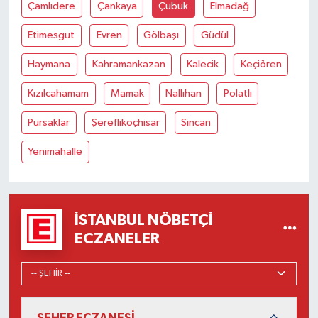
Çamlıdere
Çankaya
Çubuk
Elmadağ
Etimesgut
Evren
Gölbaşı
Güdül
Haymana
Kahramankazan
Kalecik
Keçiören
Kızılcahamam
Mamak
Nallıhan
Polatlı
Pursaklar
Şereflikoçhisar
Sincan
Yenimahalle
İSTANBUL NÖBETÇI
ECZANELER
SEHER ECZANESİ