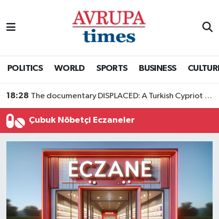
Nöbetçi Eczaneler
Hava Durumu
POLITICS
WORLD
SPORTS
BUSINESS
CULTUR
Namaz Vakitleri
18:28
The documentary DISPLACED: A Turkish Cypriot Story is now available to watch
Trafik Durumu
Çubuk Nöbetçi Eczaneler
Süper Lig Puan Durumu ve Fikstür
Tüm Manşetler
Son Dakika Haberleri
Haber Arşivi