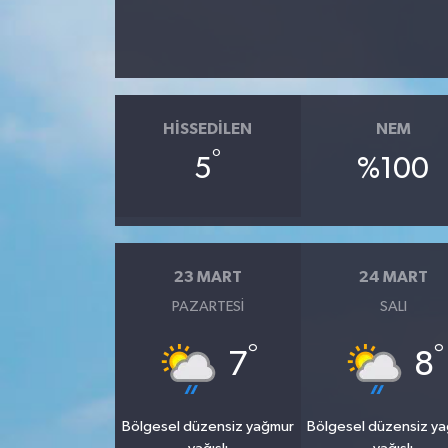
HISSEDILEN
NEM
°
5
%100
23 MART
24 MART
PAZARTESI
SALI
°
°
7
8
Bölgesel düzensiz yağmur
Bölgesel düzensiz y