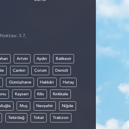
Noktası: 3.7,
ahan
Artvin
Aydın
Balıkesir
le
Çankırı
Çorum
Denizli
Gümüşhane
Hakkâri
Hatay
onu
Kayseri
Kilis
Kırıkkale
Muğla
Muş
Nevşehir
Niğde
Tekirdağ
Tokat
Trabzon