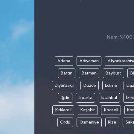
Nem: %100, H
Adana
Adıyaman
Afyonkarahis
Bartın
Batman
Bayburt
Bi
Diyarbakır
Düzce
Edirne
Elaz
Iğdır
Isparta
İstanbul
İzmi
Kırklareli
Kırşehir
Kocaeli
Ko
Ordu
Osmaniye
Rize
Sak