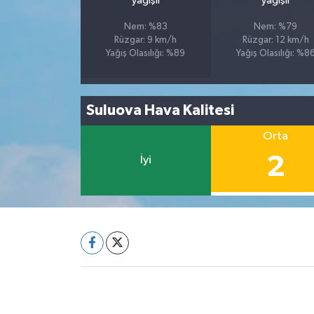
yağışlı
yağışlı
Nem: %83
Nem: %79
Rüzgar: 9 km/h
Rüzgar: 12 km/h
Yağış Olasılığı: %89
Yağış Olasılığı: %8
Suluova Hava Kalitesi
Orta
2
İyi