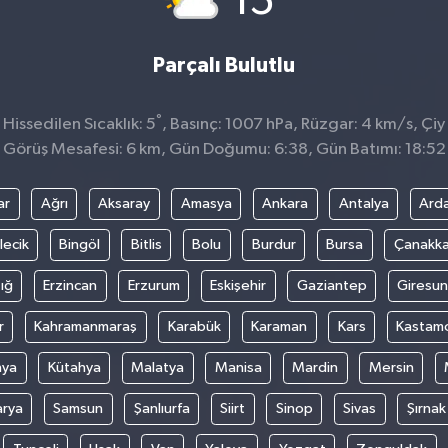
15
Parçalı Bulutlu
°
issedilen Sıcaklık: 5
, Basınç: 1007 hPa, Rüzgar: 4 km/s, Çiy 
Görüş Mesafesi: 6 km, Gün Doğumu: 6:38, Gün Batımı: 18:52
ar
Ağrı
Aksaray
Amasya
Ankara
Antalya
Ard
lecik
Bingöl
Bitlis
Bolu
Burdur
Bursa
Çanakka
ığ
Erzincan
Erzurum
Eskişehir
Gaziantep
Giresun
r
Kahramanmaraş
Karabük
Karaman
Kars
Kastam
nya
Kütahya
Malatya
Manisa
Mardin
Mersin
arya
Samsun
Şanlıurfa
Siirt
Sinop
Sivas
Şırnak