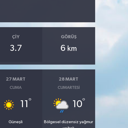
ÇIY
GÖRÜŞ
3.7
6
km
27 MART
28 MART
CUMA
CUMARTESI
°
°
11
10
Güneşli
Bölgesel düzensiz yağmur