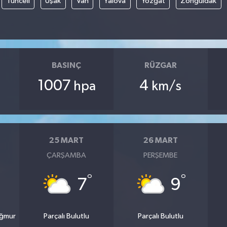
Tunceli
Uşak
Van
Yalova
Yozgat
Zonguldak
BASINÇ
RÜZGAR
1007
4
hpa
km/s
25 MART
26 MART
ÇARŞAMBA
PERŞEMBE
°
°
7
9
ağmur
Parçalı Bulutlu
Parçalı Bulutlu