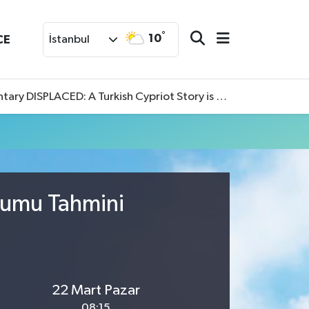
°
10
CE
İstanbul
SPLACED: A Turkish Cypriot Story is now available to watch
urumu Tahmini
22 Mart Pazar
08:15