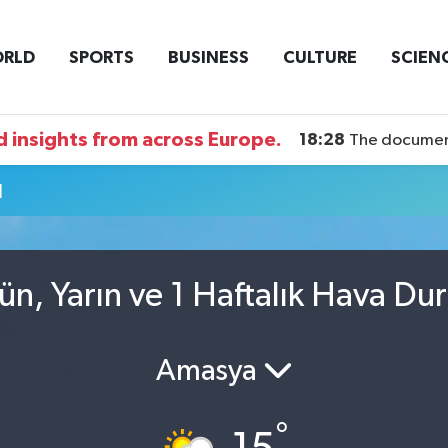
RLD
SPORTS
BUSINESS
CULTURE
SCIEN
 insights from across Europe.
18:28
The documentary DI
u
n, Yarın ve 1 Haftalık Hava D
Amasya
°