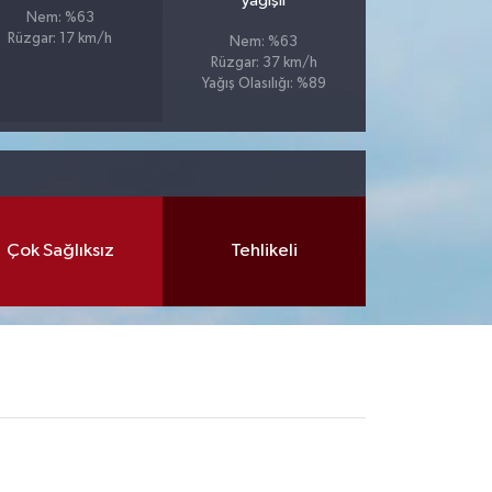
yağışlı
Nem: %63
Rüzgar: 17 km/h
Nem: %63
Rüzgar: 37 km/h
Yağış Olasılığı: %89
Çok Sağlıksız
Tehlikeli