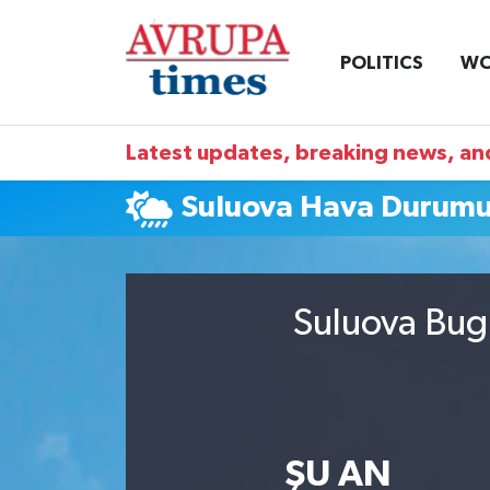
POLITICS
WO
Nöbetçi Eczaneler
Hava Durumu
Latest updates, breaking news, and
Namaz Vakitleri
Suluova Hava Durum
Trafik Durumu
Süper Lig Puan Durumu ve Fikstür
Suluova Bugü
Tüm Manşetler
Son Dakika Haberleri
ŞU AN
Haber Arşivi