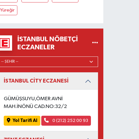
Yüreğir
İSTANBUL NÖBETÇI
ECZANELER
İSTANBUL CİTY ECZANESİ
GÜMÜŞSUYU,ÖMER AVNİ
MAH.İNÖNÜ CAD.NO:32/2
Yol Tarifi Al
0 (212) 252 00 93