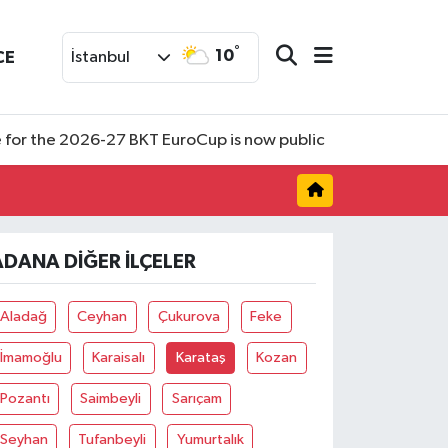
°
10
CE
İstanbul
 for the 2026-27 BKT EuroCup is now public
ADANA DIĞER İLÇELER
Aladağ
Ceyhan
Çukurova
Feke
İmamoğlu
Karaisalı
Karataş
Kozan
Pozantı
Saimbeyli
Sarıçam
Seyhan
Tufanbeyli
Yumurtalık