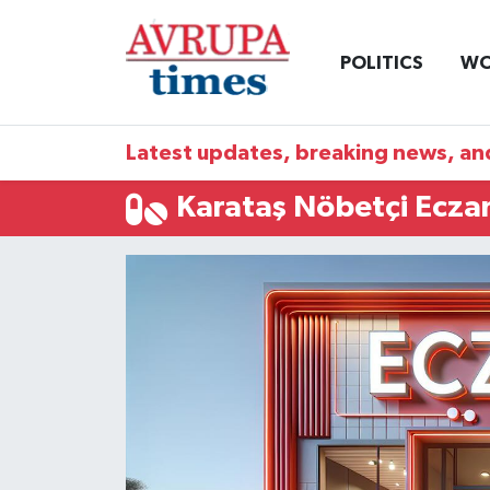
POLITICS
WO
Nöbetçi Eczaneler
Hava Durumu
Latest updates, breaking news, and
Namaz Vakitleri
Karataş Nöbetçi Ecza
Trafik Durumu
Süper Lig Puan Durumu ve Fikstür
Tüm Manşetler
Son Dakika Haberleri
Haber Arşivi